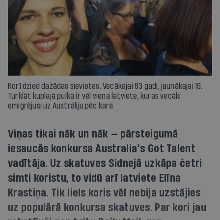
Korī dzied dažādas sievietes. Vecākajai 83 gadi, jaunākajai 19.
Turklāt kuplajā pulkā ir vēl viena latviete, kuras vecāki
emigrējuši uz Austrāliju pēc kara
Viņas tikai nāk un nāk — pārsteigumā
iesaucās konkursa Australia’s Got Talent
vadītāja. Uz skatuves Sidnejā uzkāpa četri
simti koristu, to vidū arī latviete Elīna
Krastiņa. Tik liels koris vēl nebija uzstājies
uz populārā konkursa skatuves. Par kori jau