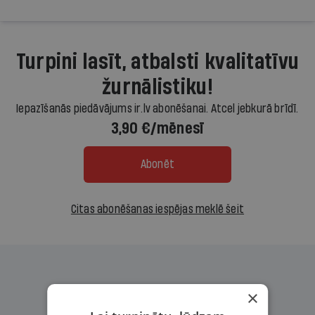
Turpini lasīt, atbalsti kvalitatīvu
žurnālistiku!
Iepazīšanās piedāvājums ir.lv abonēšanai. Atcel jebkurā brīdī.
3,90 €/mēnesī
Abonēt
Citas abonēšanas iespējas meklē šeit
×