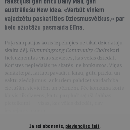
rakstījuši gan britu Daily Mail, gan
austrāliešu New Idea. «Varbūt viņiem
vajadzētu paskatīties Dziesmusvētkus,» par
lielo ažiotāžu pasmaida Elīna.
Pūļa simpātijas koris izpelnījies ne tikai dziedātāju
skaita dēļ.
Hummingsong Community Choirs
korī
tiek uzņemtas visas sievietes, kas vēlas dziedāt.
Koristes nepiedalās ne skatēs, ne konkursos. Viņas
sanāk kopā, lai labi pavadītu laiku, gūtu prieku un
vāktu ziedojumus, ar kuriem palīdzēt vardarbībā
cietušām sievietēm un bērniem. Pēc konkursa koris
kļuvis tik slavens, ka to pārpludinājuši dalības
pieteikumi — visas, kas vēlas dziedāt, nav
iespējams uzņemt.
Ja esi abonents,
pievienojies šeit
.