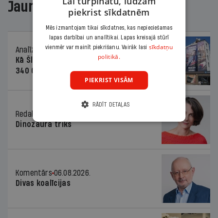
Lai turpinātu, lūdzam
Jaunākajā žurnālā
piekrist sīkdatnēm
Mēs izmantojam tikai sīkdatnes, kas nepieciešamas
lapas darbībai un analītikai. Lapas kreisajā stūrī
sīkdatņu
vienmēr var mainīt piekrišanu. Vairāk lasi
Analīze
06.08.2026.
politikā.
Kā Šlesera partija palika nesodīta par
340 000 vērtu reklāmas kampaņu
PIEKRIST VISĀM
RĀDĪT DETAĻAS
Redaktores sleja
06.08.2026.
Dinozaura triks
Komentārs
06.08.2026.
Divas koalīcijas