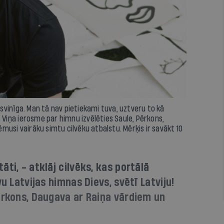
n svinīga. Man tā nav pietiekami tuva, uztveru to kā
. Viņa ierosme par himnu izvēlēties Saule, Pērkons,
musi vairāku simtu cilvēku atbalstu. Mērķis ir savākt 10
ti, - atklāj cilvēks, kas portālā
u Latvijas himnas Dievs, svētī Latviju!
ērkons, Daugava ar Raiņa vārdiem un