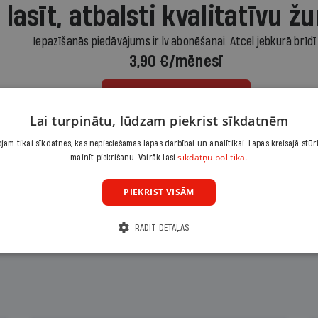
 lasīt, atbalsti kvalitatīvu žu
Iepazīšanās piedāvājums ir.lv abonēšanai. Atcel jebkurā brīdī
3,90 €/mēnesī
Abonēt
Lai turpinātu, lūdzam piekrist sīkdatnēm
Citas abonēšanas iespējas meklē šeit
am tikai sīkdatnes, kas nepieciešamas lapas darbībai un analītikai. Lapas kreisajā stūr
sīkdatņu politikā.
mainīt piekrišanu. Vairāk lasi
PIEKRIST VISĀM
RĀDĪT DETAĻAS