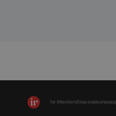
sama
kas j
pirm
augus
Par IR
Manifests
Ētikas kodekss
Pakalpo