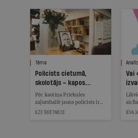
nekonstatē
Tēma
Analī
Policists cietumā,
Vai 
skolotājs – kapos.
izva
Reibuma cena Priekulē
Pēc kautiņa Priekules
Likvi
zaļumballē jauns policists ir
airBa
nonācis cietumā, bet
oblig
ILZE ŠĶIETNIECE
IEVA 
cienījams pedagogs — kapos.
šone
Tik traģiska ir izrādījusies
lemša
divu promiļu reibuma cena
draud