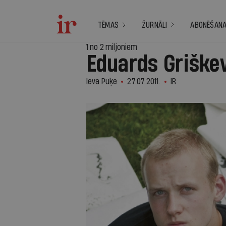
TĒMAS
ŽURNĀLI
ABONĒŠAN
1 no 2 miljoniem
Eduards Griškev
Ieva Puķe
27.07.2011.
IR