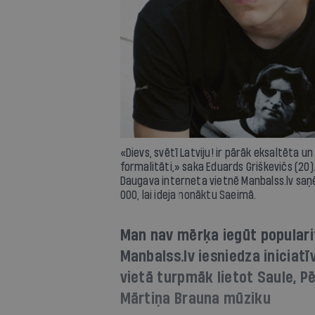
«Dievs, svētī Latviju! ir pārāk eksaltēta u
formalitāti,» saka Eduards Griškevičs (20)
Daugava interneta vietnē Manbalss.lv saņē
000, lai ideja nonāktu Saeimā.
Man nav mērķa iegūt popularitā
Manbalss.lv iesniedza iniciatīv
vietā turpmāk lietot Saule, P
Mārtiņa Brauna mūziku