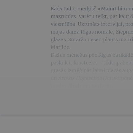
Kāds tad ir mērķis? «Mainīt himnu,
mazrunīgs, varētu teikt, pat kautr
viesmīlība. Uzrunāts intervijai, p
mājas dārzā Rīgas nomalē, Ziepniek
glāzes. Smaržo nesen pļauts mauri
Matilde.
Dažus mēnešus pēc Rīgas barikādē
pašlaik ir krustcelēs - tikko pabe
grasās izmēģināt laimi piecās augs
un
Artesis Hogeschool
Antverpenē.
modes dizainera profesiju.