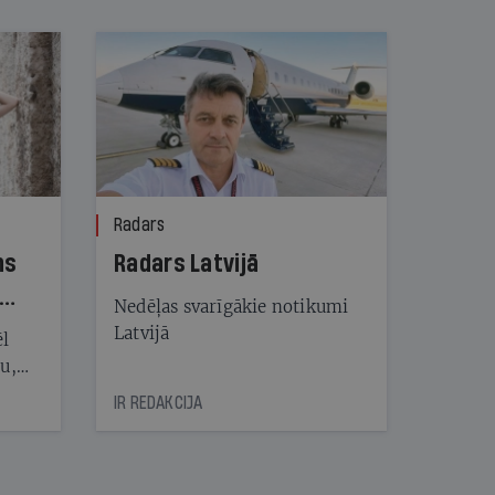
Radars
ns
Radars Latvijā
Nedēļas svarīgākie notikumi
Latvijā
ēl
ju,
icas
IR REDAKCIJA
tītāju
tēm