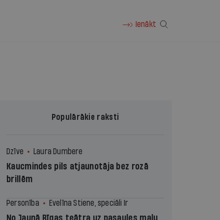
Ienākt
Populārākie raksti
Dzīve
Laura Dumbere
Kaucmindes pils atjaunotāja bez rozā
brillēm
Personība
Evelīna Stiene, speciāli Ir
No Jaunā Rīgas teātra uz pasaules malu