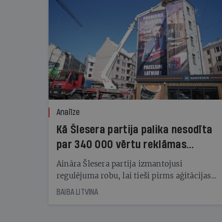
Analīze
Kā Šlesera partija palika nesodīta
par 340 000 vērtu reklāmas
kampaņu
Aināra Šlesera partija izmantojusi
regulējuma robu, lai tieši pirms aģitācijas
starta izreklamētos par summu, kas
BAIBA LITVINA
pārsniedz trešdaļu no likumīgi atļautajiem
kampaņas tēriņiem. KNAB pārkāpumus