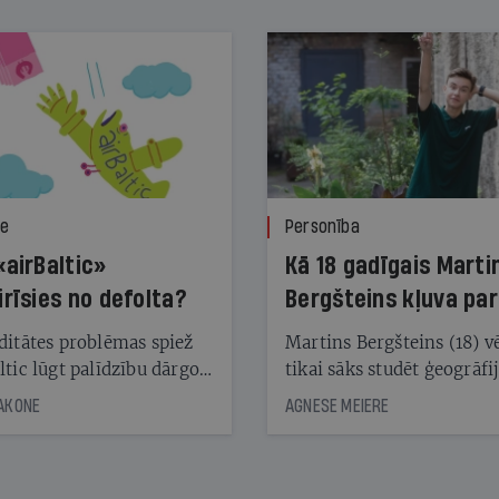
ze
Personība
«airBaltic»
Kā 18 gadīgais Marti
irīsies no defolta?
Bergšteins kļuva par
laika ziņu seju?
ditātes problēmas spiež
Martins Bergšteins (18) v
ltic lūgt palīdzību dārgo
tikai sāks studēt ģeogrāfi
āciju turētājiem, taču
bet viņa sacītajam jau uzt
JAKONE
AGNESE MEIERE
dēļ nebija kvoruma
tūkstošiem laika ziņu ska
nai. Vai lidsabiedrībai
Latvijā. Aiz dažām minū
 defolts, ja tā nespēs
televīzijas ēterā ir 11 gadi