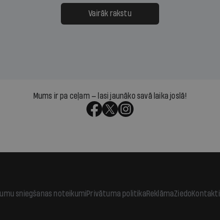
ksāt augstos procentus,
uzcītīga darba, mammas
āpārskaita jau trīs dienas
atbalsts un drosme turpi
Vairāk rakstu
s nākamās sapulces
meteovērojumus arī tad, 
ta vidū?
šķiet, ka tie nevienam na
vajadzīgi
Mums ir pa ceļam — lasi jaunāko savā laika joslā!
jumu sniegšanas noteikumi
Privātuma politika
Reklāma
Ziedo
Kontakti