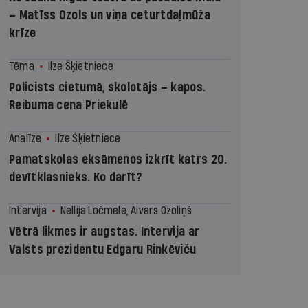
– Matīss Ozols un viņa ceturtdaļmūža
krīze
Tēma
Ilze Šķietniece
Policists cietumā, skolotājs – kapos.
Reibuma cena Priekulē
Analīze
Ilze Šķietniece
Pamatskolas eksāmenos izkrīt katrs 20.
devītklasnieks. Ko darīt?
Intervija
Nellija Ločmele, Aivars Ozoliņš
Vētrā likmes ir augstas. Intervija ar
Valsts prezidentu Edgaru Rinkēviču