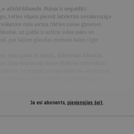
» atbild Eduards. Puisis ir negaidīti
īgs, toties viņam piemīt latvietim neraksturīga
rovokators mūs aicina tikties savas ģimenes
kalnā, uz galda ir uzlicis sulas paku un
ņš, gar kājām glaužas melnais kaķis Ogle
m, 1991.gada 18.martā, dzimušais Eduards
idzis Jaņa Rozentāla Rīgas Mākslas vidusskolu,
tskolās, to starpā Latvijas Mākslas akadēmijā
 Pēdējā esot viskārotākā: tā piedāvā apgūt
Ja esi abonents,
pievienojies šeit
.