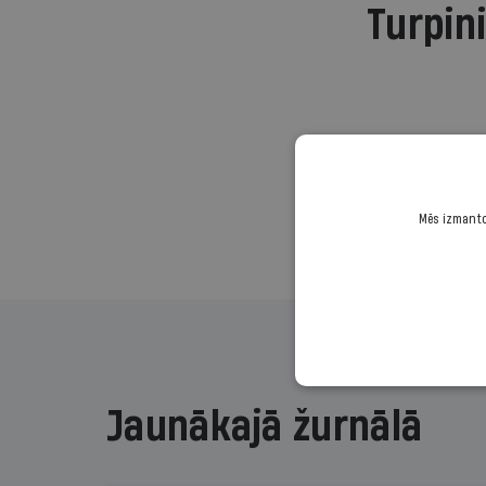
Turpini
Mēs izmantoj
Jaunākajā žurnālā