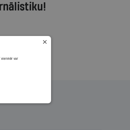
rnālistiku!
.
×
ī vienmēr var