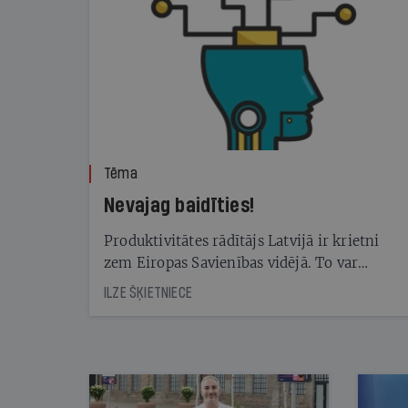
Tēma
Nevajag baidīties!
Produktivitātes rādītājs Latvijā ir krietni
zem Eiropas Savienības vidējā. To var
palīdzēt kāpināt mākslīgā intelekta rīku
ILZE ŠĶIETNIECE
izmantošana. Taču — kā tā mainīs dažādas
profesijas un tajās nepieciešamās prasmes?