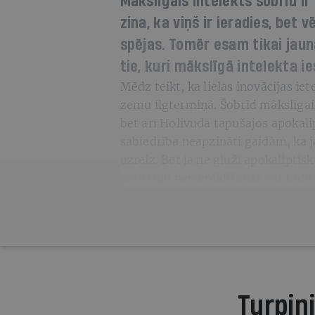
Mākslīgais intelekts šobrīd ir
zina, ka viņš ir ieradies, bet 
spējas. Tomēr esam tikai jaun
tie, kuri mākslīgā intelekta i
Mēdz teikt, ka lielas inovācijas i
zemu ilgtermiņā. Šobrīd mākslīgais
bet arī Holivudā tapušajos apokal
sabiedrība neapzināti gaidām, ka 
uzreiz. Bet ja ne gluži apokaliptis
scenāriju nepiepildīšanās var radīt
Turpini