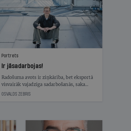
Portrets
Ir jāsadarbojas!
Radošuma avots ir ziņkārība, bet eksportā
visvairāk vajadzīga sadarbošanās, saka
Andris Rubīns, kurš reklāmas nozarē strādā
OSVALDS ZEBRIS
jau 26 gadus