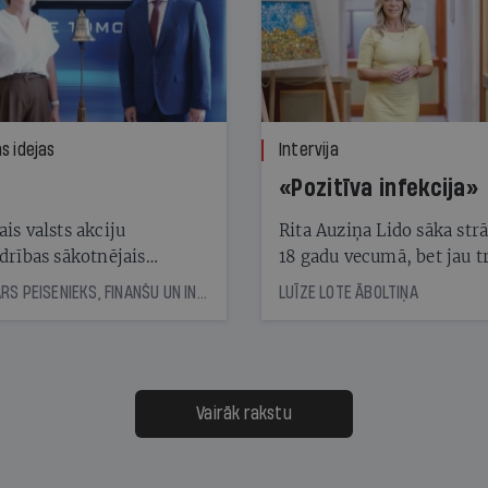
s idejas
Intervija
«Pozitīva infekcija»
is valsts akciju
Rita Auziņa Lido sāka str
drības sākotnējais
18 gadu vecumā, bet jau tr
skais akciju piedāvājums
gadus vēlāk kā vadītāja at
KASPARS PEISENIEKS, FINANŠU UN INVESTĪCIJU EKSPERTS
LUĪZE LOTE ĀBOLTIŅA
jams ar «gandrīz labi»
restorānu lidostā. Tagad 
ir uzņēmuma valdes
priekšsēdētāja un vada to
vēsturiski vērienīgākajā
attīstības posmā
Vairāk rakstu