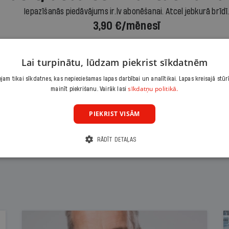
Iepazīšanās piedāvājums ir.lv abonēšanai. Atcel jebkurā brīdī
3,90 €/mēnesī
Abonēt
Lai turpinātu, lūdzam piekrist sīkdatnēm
am tikai sīkdatnes, kas nepieciešamas lapas darbībai un analītikai. Lapas kreisajā stūr
Citas abonēšanas iespējas meklē šeit
sīkdatņu politikā.
mainīt piekrišanu. Vairāk lasi
PIEKRIST VISĀM
RĀDĪT DETAĻAS