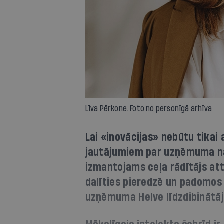
Līva Pērkone. Foto no personīgā arhīva
Lai «inovācijas» nebūtu tikai 
jautājumiem par uzņēmuma nā
izmantojams ceļa rādītājs att
dalīties pieredzē un padomos 
uzņēmuma Helve līdzdibinātāj