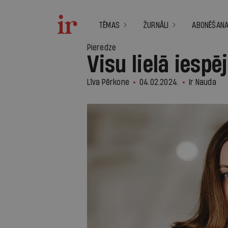
TĒMAS
ŽURNĀLI
ABONĒŠAN
Pieredze
Visu lielā iespē
Līva Pērkone
04.02.2024.
Ir Nauda