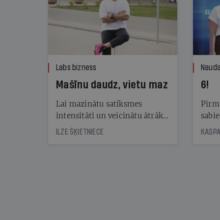
Labs bizness
Nauda
Mašīnu daudz, vietu maz
6!
Lai mazinātu satiksmes
Pirma
intensitāti un veicinātu ātrāku
sabie
automašīnu apriti stāvvietās,
publi
ILZE ŠĶIETNIECE
Rīgā jau gadiem darbojas
vērtē
maksas stāvlaukumi. Lai gan
piedāvājums aug, pieprasījums
joprojām ir lielāks