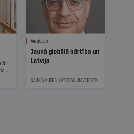
Viedoklis
Jaunā globālā kārtība un
Latvija
ādāt
īs
vēra
DAUNIS AUERS, LATVIJAS UNIVERSITĀTES ASOCIĒTAIS PROFESORS, DOMNĪCAS LASER VALDES PRIEKŠSĒDĒTĀJS
viņa