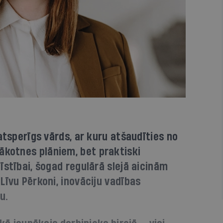
atsperīgs vārds, ar kuru atšaudīties no
kotnes plāniem, bet praktiski
īstībai, šogad regulārā slejā aicinām
Līvu Pērkoni, inovāciju vadības
u.