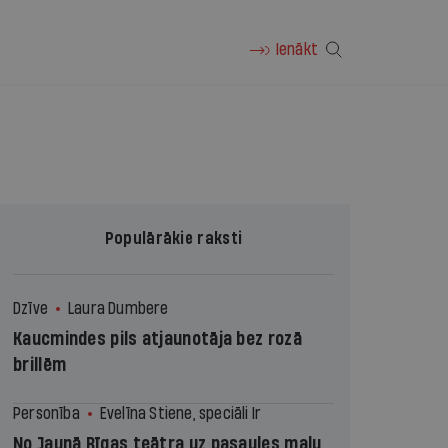
Ienākt
Populārākie raksti
Dzīve
Laura Dumbere
Kaucmindes pils atjaunotāja bez rozā
brillēm
Personība
Evelīna Stiene, speciāli Ir
No Jaunā Rīgas teātra uz pasaules malu