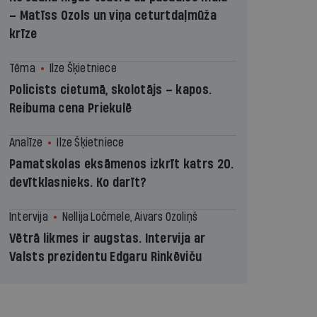
– Matīss Ozols un viņa ceturtdaļmūža
krīze
Tēma
Ilze Šķietniece
Policists cietumā, skolotājs – kapos.
Reibuma cena Priekulē
Analīze
Ilze Šķietniece
Pamatskolas eksāmenos izkrīt katrs 20.
devītklasnieks. Ko darīt?
Intervija
Nellija Ločmele, Aivars Ozoliņš
Vētrā likmes ir augstas. Intervija ar
Valsts prezidentu Edgaru Rinkēviču