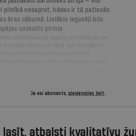
 kā jaunākais darbinieks birojā —
visi
vēl pilnībā nesaprot, kādas ir tā patiesās
as ēras sākumā. Lielākie ieguvēji būs
espējas saskatīs pirmie
etekmi novērtējam par augstu īstermiņā un par
 intelekts dominē ne tikai ziņu virsrakstos,
ipses paredzējumos. Līdz ar to mēs kā
jaunā tehnoloģija atnesīs milzīgas pārmaiņas
ku, tad vismaz zinātniskās fantastikas cienīgu
 vilšanās sajūtu.
Ja esi abonents,
pievienojies šeit
.
 lasīt, atbalsti kvalitatīvu žu