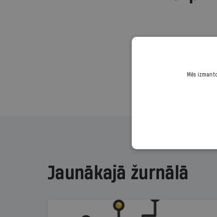
Mēs izmantoj
Jaunākajā žurnālā