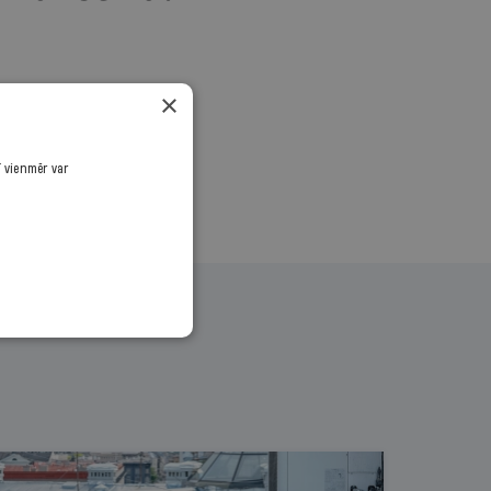
.
×
ī vienmēr var