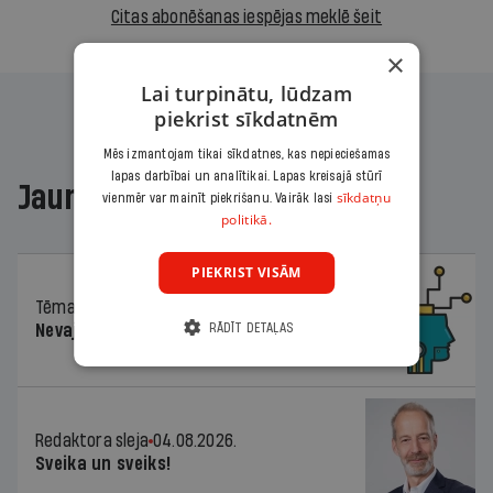
Citas abonēšanas iespējas meklē šeit
×
Lai turpinātu, lūdzam
piekrist sīkdatnēm
Mēs izmantojam tikai sīkdatnes, kas nepieciešamas
lapas darbībai un analītikai. Lapas kreisajā stūrī
Jaunākajā žurnālā
sīkdatņu
vienmēr var mainīt piekrišanu. Vairāk lasi
politikā.
PIEKRIST VISĀM
Tēma
04.08.2026.
RĀDĪT DETAĻAS
Nevajag baidīties!
Redaktora sleja
04.08.2026.
Sveika un sveiks!