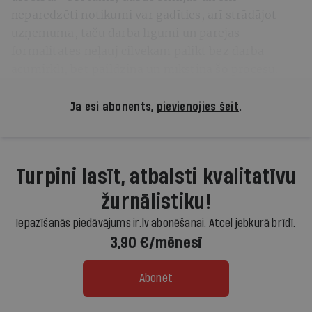
neparedzēti notikumi var gadīties, arī strādājot
uzņēmumā, taču darba līgumi un pārējās
formalitātes neļauj cilvēkam palikt bez darba
acumirklī, bet paildzina un mīkstina šo procesu.
Ja esi abonents,
pievienojies šeit
.
Turpini lasīt, atbalsti kvalitatīvu
žurnālistiku!
Iepazīšanās piedāvājums ir.lv abonēšanai. Atcel jebkurā brīdī.
3,90 €/mēnesī
Abonēt