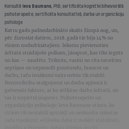
Konsultē
Ieva Baumane,
PhD
, sertificēta kognitīvi biheiviorālā
psihoterapeite, sertificēta konsultatīvā, darba un organizāciju
psiholoģe
Katru gadu pašnodarbināto skaits Eiropā aug, un,
pēc
Eurostat
datiem, 2018. gadā tie bija 14% no
visiem nodarbinātajiem. Iekams pievienoties
ārštatā strādājošo pulkam, jāsaprot, kas tiks iegūts
un kas — zaudēts. Teiksim, varēsi no rīta necelties
septiņos un nepavadīt pusstundu, braucot uz
darbu, taču ienākumi vairs nebūs tik stabili.
Nenoteiktība atalgojumā un darba apjomā ir
galvenais faktors, ar ko atšķiras darbs ārštatā, un
tas ir nopietni jāapsver. Psihoterapeite un
organizāciju psiholoģe Ieva Baumane stāsta, ka
citiem tik nestabili apstākļi un neskaidra nākotne
rada trauksmi: «Cilvēka dabā ir meklēt stabilitāti,
drošību.» Protams, dabas stihijas un citi