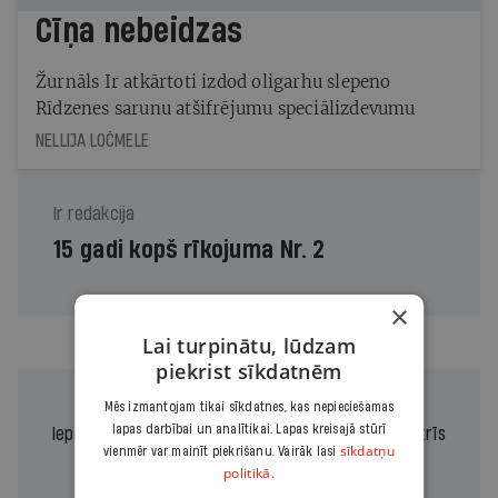
Cīņa nebeidzas
Žurnāls Ir atkārtoti izdod oligarhu slepeno
Rīdzenes sarunu atšifrējumu speciālizdevumu
NELLIJA LOČMELE
Ir redakcija
15 gadi kopš rīkojuma Nr. 2
×
Lai turpinātu, lūdzam
piekrist sīkdatnēm
Mēs izmantojam tikai sīkdatnes, kas nepieciešamas
lapas darbībai un analītikai. Lapas kreisajā stūrī
Iepazīšanās piedāvājums ir.lv abonēšanai - pirmie trīs
sīkdatņu
vienmēr var mainīt piekrišanu. Vairāk lasi
mēneši
par 3,90 eur/mēnesī.
politikā.