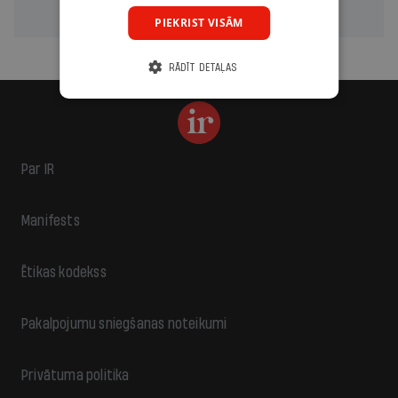
Abonēt
Abonēt drukāto versiju
PIEKRIST VISĀM
RĀDĪT DETAĻAS
Par IR
Manifests
Ētikas kodekss
Pakalpojumu sniegšanas noteikumi
Privātuma politika