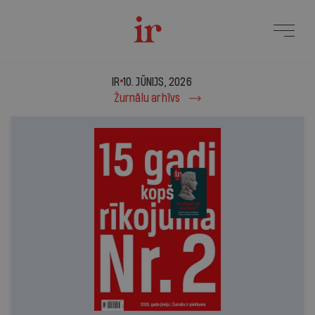
IR - 10. jūnijs, 2026
IR
10. JŪNIJS, 2026
Žurnālu arhīvs