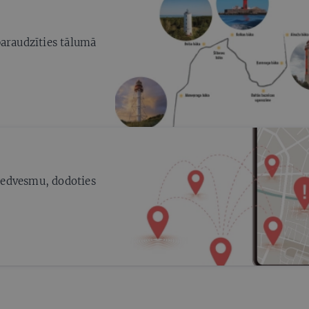
paraudzīties tālumā
 iedvesmu, dodoties