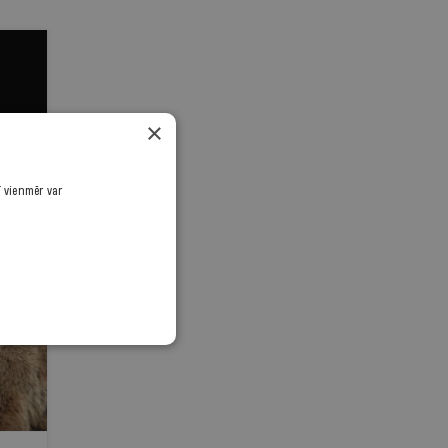
×
ī vienmēr var