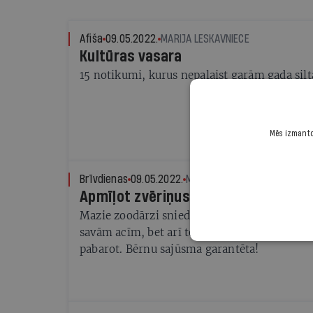
Afiša
09.05.2022.
MARIJA LESKAVNIECE
Kultūras vasara
15 notikumi, kurus nepalaist garām gada sil
Mēs izmantoj
Brīvdienas
09.05.2022.
MARIJA LESKAVNIECE
Apmīļot zvēriņus
Mazie zoodārzi sniedz iespēju uz dzīvniekiem
savām acīm, bet arī tos pabužināt, izvest pas
pabarot. Bērnu sajūsma garantēta!