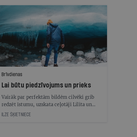
Brīvdienas
Lai būtu piedzīvojums un prieks
Vairāk par perfektām bildēm cilvēki grib
redzēt īstumu, uzskata ceļotāji Lilita un
Filips Baumaņi
ILZE ŠĶIETNIECE