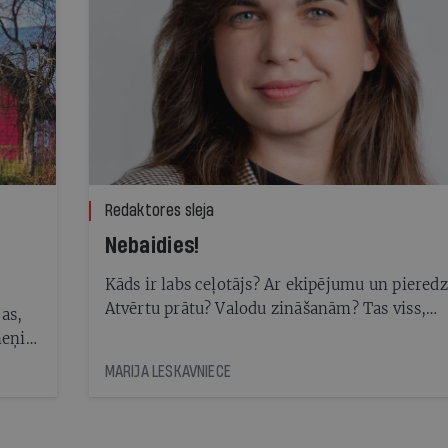
Redaktores sleja
Nebaidies!
Kāds ir labs ceļotājs? Ar ekipējumu un pieredz
Atvērtu prātu? Valodu zināšanām? Tas viss,
jas,
protams, noder, bet Ir Brīvdienu Ceļveža varo
meņi,
rāda, ka labs ceļotājs ir tas, kurš dodas ceļā. 
MARIJA LESKAVNIECE
jābūt ticīgajam, lai izstaigātu Santjago ceļu, k
mīļš.
tagad iezīmēts arī Latvijas kartē, un nav pat j
na
fotogrāfam, lai izdotos noķert brīnišķīgu