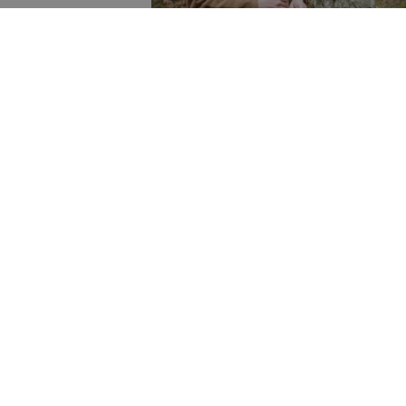
kti jāvēršas pēc
iņai
viss garšo labāk,
pazīstams ar meža
vada mežā, gatavojot
erobežo, gan smaržas
rša roltonu