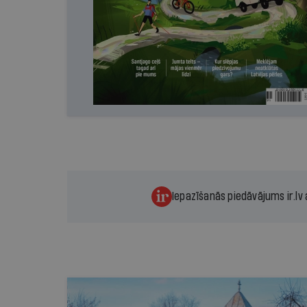
Iepazīšanās piedāvājums ir.lv