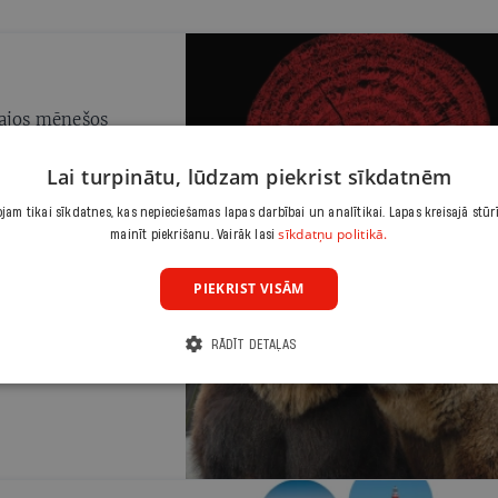
piedzīvojuma mirkli. Dažiem laimīgajiem pa
ceļam izdodas pat atrast sevi.
tajos mēnešos
Lai turpinātu, lūdzam piekrist sīkdatnēm
am tikai sīkdatnes, kas nepieciešamas lapas darbībai un analītikai. Lapas kreisajā stūr
sīkdatņu politikā.
mainīt piekrišanu. Vairāk lasi
PIEKRIST VISĀM
 ne tikai palūkoties
RĀDĪT DETAĻAS
taigā vai pat