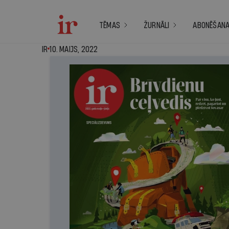
TĒMAS
ŽURNĀLI
ABONĒŠAN
IR - 10. maijs, 2022
IR
10. MAIJS, 2022