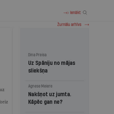
Ienākt
Žurnālu arhīvs
Dina Preisa
Uz Spāniju no mājas
sliekšņa
Agnese Meiere
 uz
Nakšņot uz jumta.
Kāpēc gan ne?
dreiz