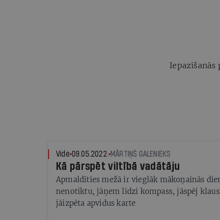
Iepazīšanās 
Vide
09.05.2022.
MĀRTIŅŠ GALENIEKS
Kā pārspēt viltībā vadātāju
Apmaldīties mežā ir vieglāk mākoņainās dienā
nenotiktu, jāņem līdzi kompass, jāspēj klausī
jāizpēta apvidus karte