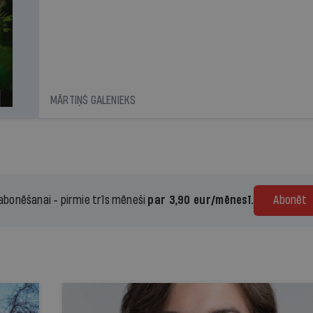
MĀRTIŅŠ GALENIEKS
 abonēšanai - pirmie trīs mēneši
par 3,90 eur/mēnesī.
Abonēt