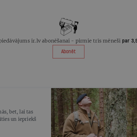
piedāvājums ir.lv abonēšanai - pirmie trīs mēneši
par 3,
Abonēt
s, bet, lai tas
ties un iepriekš