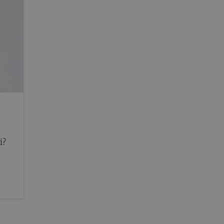
i?
ņi
Nav
as
ābūt