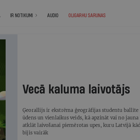
A
IR NOTIKUMI
AUDIO
OLIGARHU SARUNAS
Vecā kaluma laivotājs
Ģeorallijs ir ekstrēma ģeogrāfijas studentu ballīte
ūdens un vienlaikus veids, kā apzināt vai no jauna
atklāt laivošanai piemērotas upes, kuru Latvijā kā
bijis vairāk