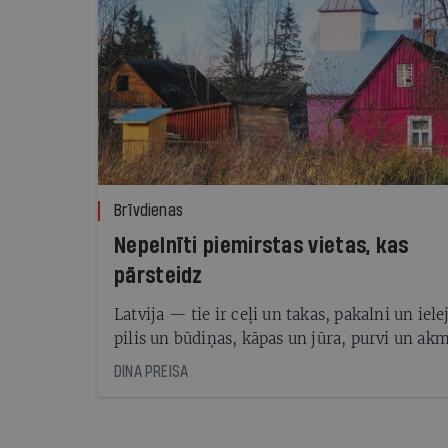
Brīvdienas
Nepelnīti piemirstas vietas, kas
pārsteidz
Latvija — tie ir ceļi un takas, pakalni un iele
pilis un būdiņas, kāpas un jūra, purvi un ak
krogi un dievnami, meži un pļavas, torņi un
DINA PREISA
pagrabi, ciemi un pilsētas. It viss — savs un 
Tieši tik ļoti Latvija ir mana. Dažāda, bet vie