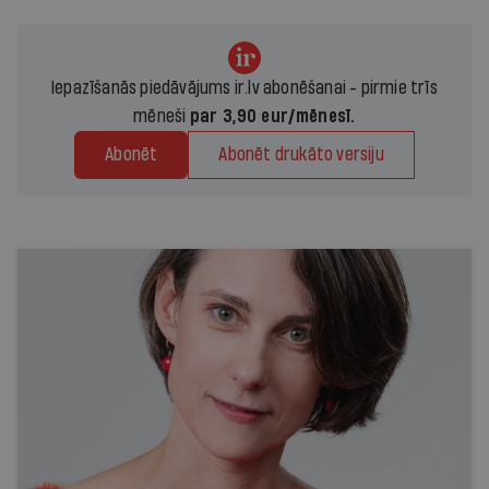
Iepazīšanās piedāvājums ir.lv abonēšanai - pirmie trīs
mēneši
par 3,90 eur/mēnesī.
Abonēt
Abonēt drukāto versiju