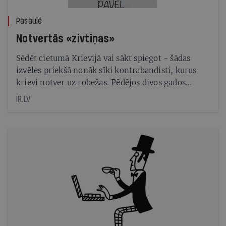
Pasaulē
Notvertās «zivtiņas»
Sēdēt cietumā Krievijā vai sākt spiegot - šādas
izvēles priekšā nonāk sīki kontrabandisti, kurus
krievi notver uz robežas. Pēdējos divos gados
Igaunijā par spiegošanu Krievijas labā notiesāti jau
IR.LV
pieci šādi darboņi. Viens no viņiem piedalījās
igauņu drošībnieka Estona Kohvera
nolaupīšanā, atklāj Re:Baltica un BuzzFeedNews
izmeklēšana