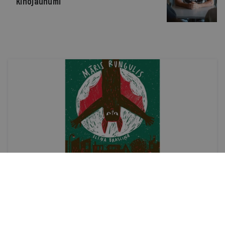
Kinojaunumi
Recenzija
Jaunākās grāmatas