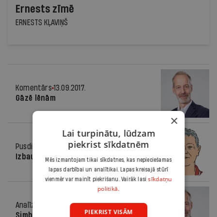
Ernests zīmē
ERNESTS KĻAVIŅŠ
Komentārs
13.09.2017.
Gāzē lēnām
×
Lai turpinātu, lūdzam
piekrist sīkdatnēm
Pusdienās
13.09.2017.
Izbaudu procesu
Mēs izmantojam tikai sīkdatnes, kas nepieciešamas
lapas darbībai un analītikai. Lapas kreisajā stūrī
sīkdatņu
vienmēr var mainīt piekrišanu. Vairāk lasi
politikā.
Analīze
13.09.2017.
PIEKRIST VISĀM
Simbolisks solis