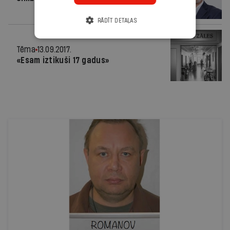
RĀDĪT DETAĻAS
Tēma
13.09.2017.
«Esam iztikuši 17 gadus»