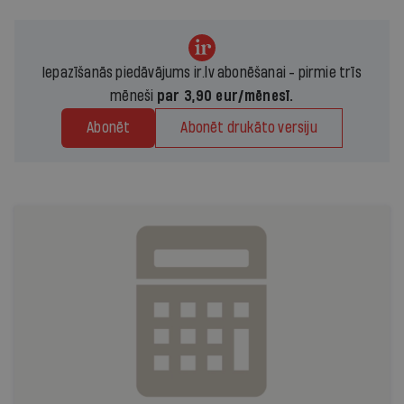
Iepazīšanās piedāvājums ir.lv abonēšanai - pirmie trīs
mēneši
par 3,90 eur/mēnesī.
Abonēt
Abonēt drukāto versiju