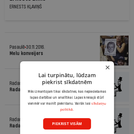
ERNESTS KĻAVIŅŠ
Pasaulē
30.11.2016.
Melu konveijers
×
Lai turpinātu, lūdzam
piekrist sīkdatnēm
Radars
30.11.2016.
Radars Latvijā
Mēs izmantojam tikai sīkdatnes, kas nepieciešamas
lapas darbībai un analītikai. Lapas kreisajā stūrī
sīkdatņu
vienmēr var mainīt piekrišanu. Vairāk lasi
politikā.
Radars
30.11.2016.
PIEKRIST VISĀM
Radars pasaulē