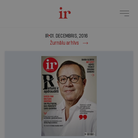
IR - 01. decembris, 2016
IR
01. DECEMBRIS, 2016
Žurnālu arhīvs