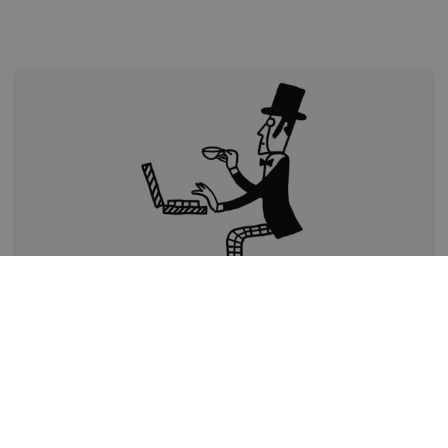
Infografika
Mazākais auto pasaulē?
IR.LV