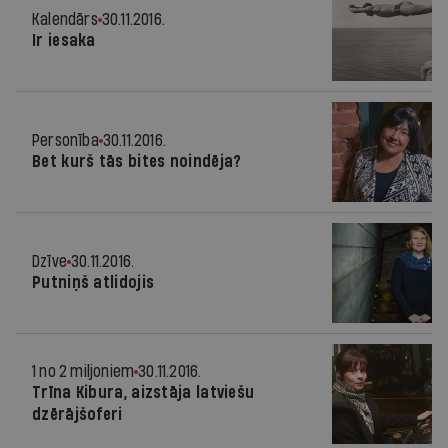
Kalendārs
30.11.2016.
Ir iesaka
Personība
30.11.2016.
Bet kurš tās bites noindēja?
Dzīve
30.11.2016.
Putniņš atlidojis
1 no 2 miljoniem
30.11.2016.
Trīna Kibura, aizstāja latviešu
dzērājšoferi