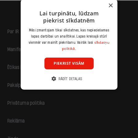
×
Lai turpinātu, lūdzam
piekrist sīkdatnēm
Mēs izmantojam tikai sīkdatnes, kas nepieciešamas
Par IR
lapas darbībai un analītikai. Lapas kreisajā stūrī
sīkdatņu
vienmēr var mainīt piekrišanu. Vairāk lasi
politikā.
Manifests
PIEKRIST VISĀM
Ētikas kodekss
RĀDĪT DETAĻAS
Pakalpojumu sniegšanas noteikumi
Privātuma politika
Reklāma