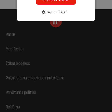
RĀDĪT DETAĻAS
Par IR
Manifests
Ētikas kodekss
Pakalpojumu sniegšanas noteikumi
Privātuma politika
Reklāma