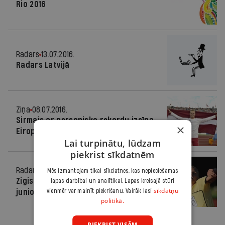
Rio 2016
Radars
13.07.2016.
Radars Latvijā
Ziņa
08.07.2016.
Sirmais ar personisko rekordu izcīna
×
Eiropas čempiona titulu šķēpmešanā
Lai turpinātu, lūdzam
piekrist sīkdatnēm
Radars
20.03.2011.
Mēs izmantojam tikai sīkdatnes, kas nepieciešamas
Zigismunds Sirmais labojis pasaules
lapas darbībai un analītikai. Lapas kreisajā stūrī
sīkdatņu
junioru rekordu šķēpa mešanā
vienmēr var mainīt piekrišanu. Vairāk lasi
politikā.
PIEKRIST VISĀM