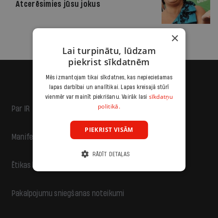
Atcerēsimies jūsu jokus
×
Lai turpinātu, lūdzam
piekrist sīkdatnēm
Mēs izmantojam tikai sīkdatnes, kas nepieciešamas
lapas darbībai un analītikai. Lapas kreisajā stūrī
sīkdatņu
vienmēr var mainīt piekrišanu. Vairāk lasi
politikā.
Par IR
PIEKRIST VISĀM
Manifests
RĀDĪT DETAĻAS
Ētikas kodekss
Pakalpojumu sniegšanas noteikumi