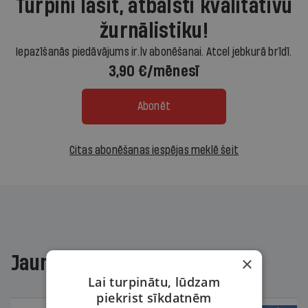
Turpini lasīt, atbalsti kvalitatīvu
žurnālistiku!
Iepazīšanās piedāvājums ir.lv abonēšanai. Atcel jebkurā brīdī.
3,90 €/mēnesī
Abonēt
Citas abonēšanas iespējas meklē šeit
Jaunākajā žurnālā
×
Lai turpinātu, lūdzam
piekrist sīkdatnēm