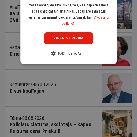
Mēs izmantojam tikai sīkdatnes, kas nepieciešamas
Analīze
06.08.2026.
lapas darbībai un analītikai. Lapas kreisajā stūrī
Kā Šlesera partija palika nesodīta par
sīkdatņu
vienmēr var mainīt piekrišanu. Vairāk lasi
340 000 vērtu reklāmas kampaņu
politikā.
PIEKRIST VISĀM
Redaktores sleja
06.08.2026.
Dinozaura triks
RĀDĪT DETAĻAS
Komentārs
06.08.2026.
Divas koalīcijas
Tēma
06.08.2026.
Policists cietumā, skolotājs – kapos.
Reibuma cena Priekulē