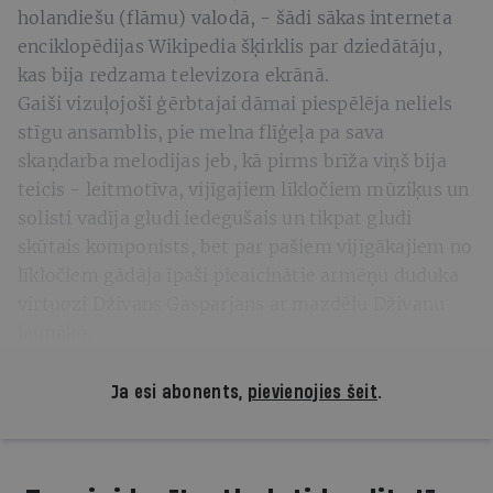
holandiešu (flāmu) valodā, - šādi sākas interneta
enciklopēdijas Wikipedia šķirklis par dziedātāju,
kas bija redzama televizora ekrānā.
Gaiši vizuļojoši ģērbtajai dāmai piespēlēja neliels
stīgu ansamblis, pie melna flīģeļa pa sava
skaņdarba melodijas jeb, kā pirms brīža viņš bija
teicis - leitmotīva, vijīgajiem līkločiem mūziķus un
solisti vadīja gludi iedegušais un tikpat gludi
skūtais komponists, bet par pašiem vijīgākajiem no
līkločiem gādāja īpaši pieaicinātie armēņu duduka
virtuozi Dživans Gasparjans ar mazdēlu Dživanu
jaunāko.
Ja esi abonents,
pievienojies šeit
.