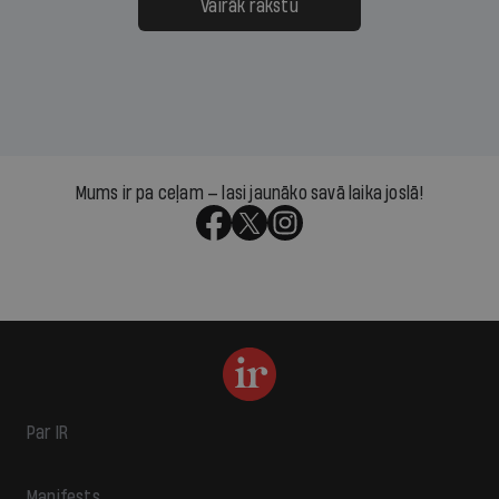
Vairāk rakstu
Mums ir pa ceļam — lasi jaunāko savā laika joslā!
Par IR
Manifests