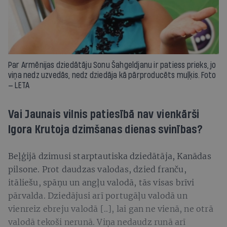
Par Armēnijas dziedātāju Sonu Šahgeldjanu ir patiess prieks, jo
viņa nedz uzvedās, nedz dziedāja kā pārproducēts muļķis. Foto
— LETA
Vai Jaunais vilnis patiesībā nav vienkārši
Igora Krutoja dzimšanas dienas svinības?
Beļģijā dzimusi starptautiska dziedātāja, Kanādas
pilsone. Prot daudzas valodas, dzied franču,
itāliešu, spāņu un angļu valodā, tās visas brīvi
pārvalda. Dziedājusi arī portugāļu valodā un
vienreiz ebreju valodā [..], lai gan ne vienā, ne otrā
valodā tekoši nerunā. Viņa nedaudz runā arī