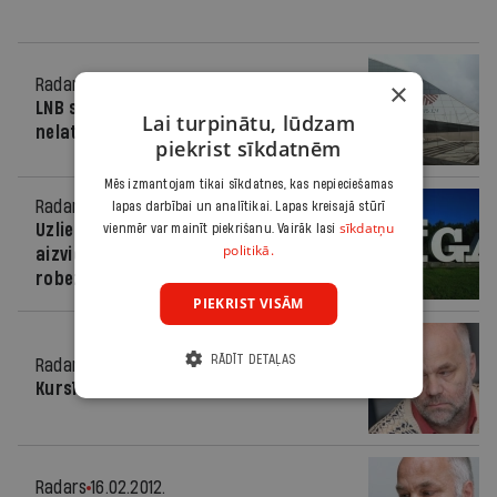
Radars
10.07.2015.
×
LNB saņem pārmetumus par
Lai turpinātu, lūdzam
nelatvisku restorāna nosaukumu
piekrist sīkdatnēm
Mēs izmantojam tikai sīkdatnes, kas nepieciešamas
Radars
18.09.2014.
lapas darbībai un analītikai. Lapas kreisajā stūrī
sīkdatņu
Uzliek sodu par garumzīmes
vienmēr var mainīt piekrišanu. Vairāk lasi
politikā.
aizvietošanu ar sirsniņu Rīgas
robežzīmē
PIEKRIST VISĀM
RĀDĪT DETAĻAS
Radars
29.10.2012.
Kursītis: Latviešu dabā ir pielīst
Radars
16.02.2012.