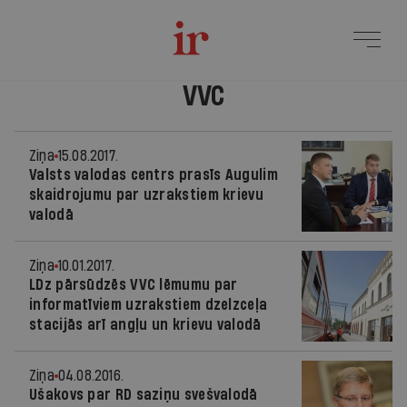
VVC
Ziņa
15.08.2017.
Valsts valodas centrs prasīs Augulim
skaidrojumu par uzrakstiem krievu
valodā
Ziņa
10.01.2017.
LDz pārsūdzēs VVC lēmumu par
informatīviem uzrakstiem dzelzceļa
stacijās arī angļu un krievu valodā
Ziņa
04.08.2016.
Ušakovs par RD saziņu svešvalodā