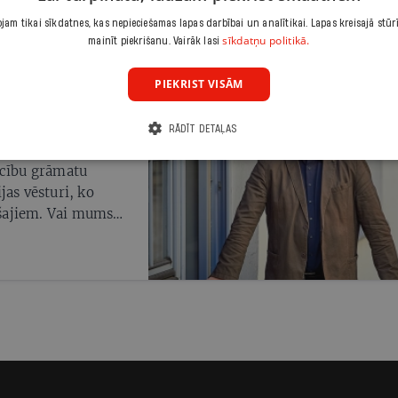
am tikai sīkdatnes, kas nepieciešamas lapas darbībai un analītikai. Lapas kreisajā stūr
sīkdatņu politikā.
mainīt piekrišanu. Vairāk lasi
PIEKRIST VISĀM
RĀDĪT DETAĻAS
ācību grāmatu
ijas vēsturi, ko
šajiem. Vai mums
pētīto un vēlamo