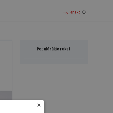
Ienākt
Populārākie raksti
×