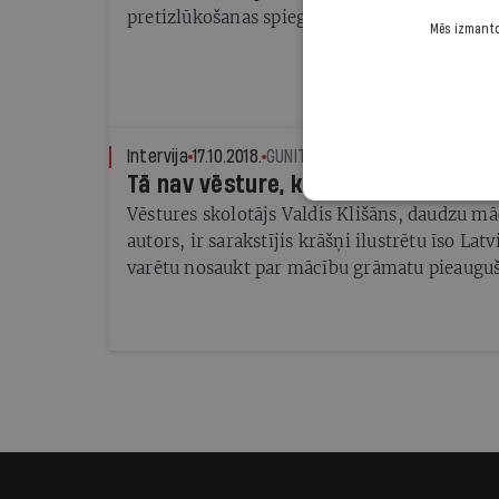
pretizlūkošanas spiegu
Mēs izmantoj
Intervija
17.10.2018.
GUNITA NAGLE
Tā nav vēsture, kuru gribam
Vēstures skolotājs Valdis Klišāns, daudzu m
autors, ir sarakstījis krāšņi ilustrētu īso Latv
varētu nosaukt par mācību grāmatu pieaugu
tāda vajadzīga? Izrādās, ir atšķirības starp 
vēsturi