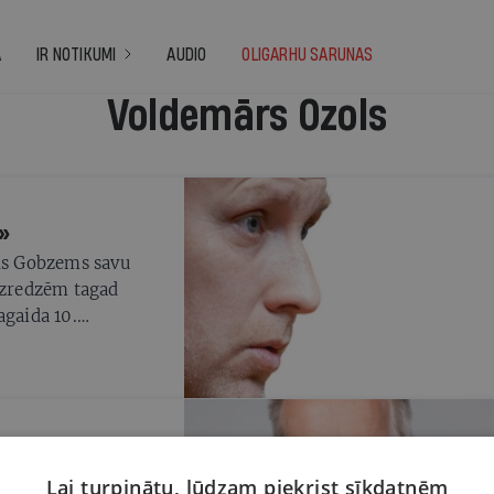
A
IR NOTIKUMI
AUDIO
OLIGARHU SARUNAS
Voldemārs Ozols
»
dis Gobzems savu
 izredzēm tagad
agaida 10.
militārās
Lai turpinātu, lūdzam piekrist sīkdatnēm