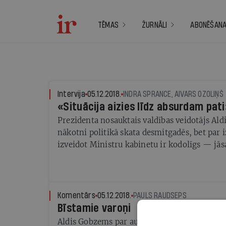
TĒMAS
ŽURNĀLI
ABONĒŠAN
Intervija
05.12.2018.
INDRA SPRANCE, AIVARS OZOLIŅŠ
«Situācija aizies līdz absurdam pati
Prezidenta nosauktais valdības veidotājs Al
nākotni politikā skata desmitgadēs, bet par
izveidot Ministru kabinetu ir kodolīgs — jās
decembris!
Komentārs
05.12.2018.
PAULS RAUDSEPS
Bīstamie varoņi
Aldis Gobzems par autoritāti nosaucis PSRS 