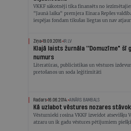
VKKF sākotnēji tika finansēts no iezīmētaj
"Jaunā laika" premjera Einara Repšes valdības
iespējas fondam tikušas liegtas un nav atjauno
Ziņa
19.09.2016.
IR.LV
Klajā laists žurnāla ''Domuzīme" šī 
numurs
Literatūras, publicistikas un vēstures izdevu
pretošanos un soda leģitimitāti
Radars
16.06.2014.
AINĀRS BAMBALS
Kā uzlabot vēstures nozares stāvokl
Vēsturnieki rosina VKKF izveidot atsevišķu 
atzaru un ik gadu vēstures pētījumiem piešķ