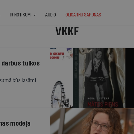
A
IR NOTIKUMI
AUDIO
OLIGARHU SARUNAS
VKKF
s darbus tulkos
rīzumā būs lasāmi
anas modeļa