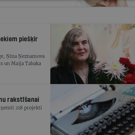
iekiem piešķir
eģe, Ņina Ņeznamova
lis un Maija Tabaka
nu rakstīšanai
ņemti 218 projekti