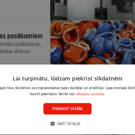
ūras pasākumiem
tivāla sarīkošanai,
kslas vēsture.
Lai turpinātu, lūdzam piekrist sīkdatnēm
am tikai sīkdatnes, kas nepieciešamas lapas darbībai un analītikai. Lapas kreisajā stūr
sīkdatņu politikā.
mainīt piekrišanu. Vairāk lasi
tūras ministres?
PIEKRIST VISĀM
RĀDĪT DETAĻAS