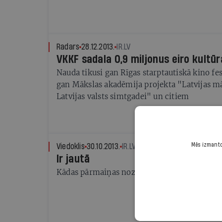
Radars
28.12.2013.
IR.LV
VKKF sadala 0,9 miljonus eiro kult
Nauda tikusi gan Rīgas starptautiskā kino fes
gan Mākslas akadēmija projekta "Latvijas mā
Latvijas valsts simtgadei" un citiem
Mēs izmantoj
Viedoklis
30.10.2013.
IR.LV
Ir jautā
Kādas pārmaiņas nozarē gaidāt no jaunās kul