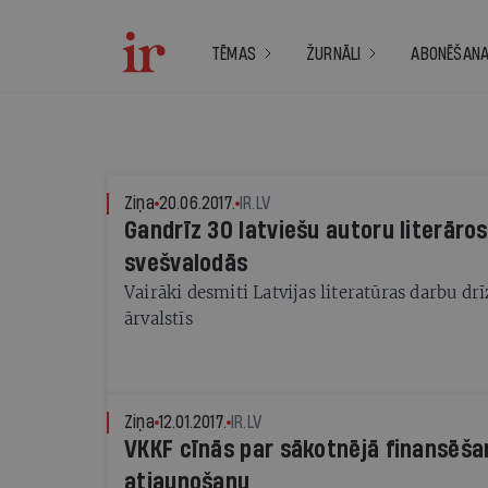
TĒMAS
ŽURNĀLI
ABONĒŠAN
Ziņa
20.06.2017.
IR.LV
Gandrīz 30 latviešu autoru literāro
svešvalodās
Vairāki desmiti Latvijas literatūras darbu d
ārvalstīs
Ziņa
12.01.2017.
IR.LV
VKKF cīnās par sākotnējā finansēš
atjaunošanu