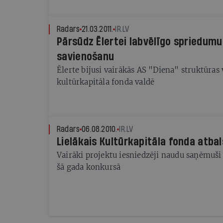
Radars
21.03.2011.
IR.LV
Pārsūdz Ēlertei labvēlīgo spriedum
savienošanu
Ēlerte bijusi vairākās AS "Diena" struktūras 
kultūrkapitāla fonda valdē
Radars
06.08.2010.
IR.LV
Lielākais Kultūrkapitāla fonda atba
Vairāki projektu iesniedzēji naudu saņēmuši
šā gada konkursā