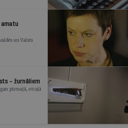
u amatu
valdēs un Valsts
lsts - žurnāliem
 gan pirmajā, otrajā