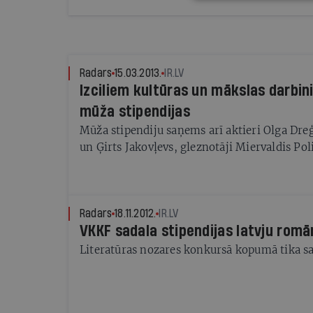
Radars
15.03.2013.
IR.LV
Izciliem kultūras un mākslas darbin
mūža stipendijas
Mūža stipendiju saņems arī aktieri Olga Dr
un Ģirts Jakovļevs, gleznotāji Miervaldis Po
Radars
18.11.2012.
IR.LV
VKKF sadala stipendijas latvju romā
Literatūras nozares konkursā kopumā tika sa