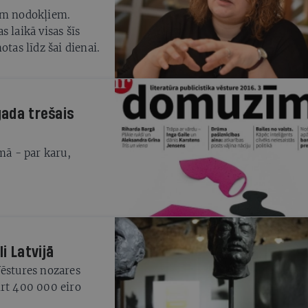
iem nodokļiem.
 laikā visas šīs
tas līdz šai dienai.
gada trešais
mā - par karu,
i Latvijā
Vēstures nozares
irt 400 000 eiro