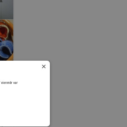
×
ī vienmēr var