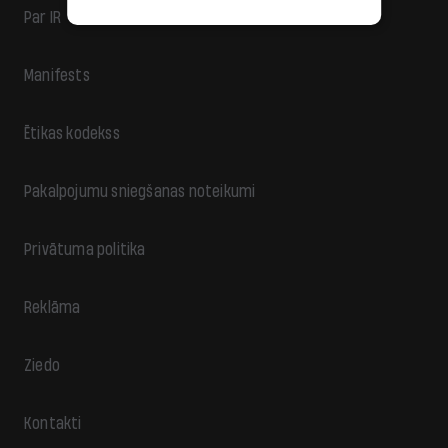
Par IR
Manifests
Ētikas kodekss
Pakalpojumu sniegšanas noteikumi
Privātuma politika
Reklāma
Ziedo
Kontakti