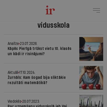
vidusskola
Analīze
23.07.2026.
Kāpēc Pierīgā trūkst vietu 10. klasēs
un kādi ir risinājumi?
Aktuāli
17.10.2024.
Žurnāls: Kam šogad bija sliktākie
rezultāti matemātikā?
Viedoklis
20.07.2023.
Par uzņemšanu vidusskolā jeb Vai