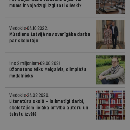
mums ir vajadzīgi izglītoti cilvēki?
Viedoklis
04.10.2022.
Mūsdienu Latvijā nav svarīgāka darba
par skolotāju
1 no 2 miljoniem
09.06.2021.
Džonatans Miks Melgalvis, olimpiāžu
medaļnieks
Viedoklis
24.02.2020.
Literatūra skolā – laikmetīgi darbi,
skolotājiem lielāka brīvība autoru un
tekstu izvēlē