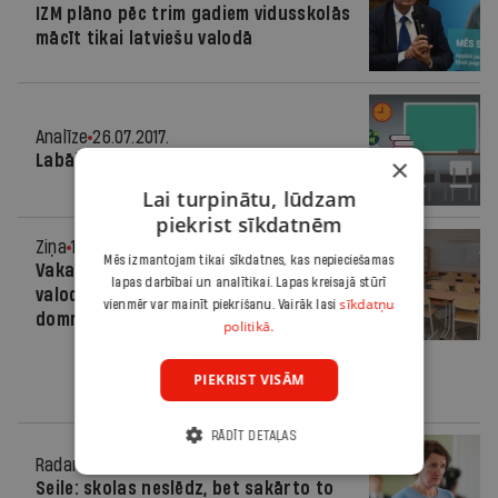
IZM plāno pēc trim gadiem vidusskolās
mācīt tikai latviešu valodā
Analīze
26.07.2017.
Labāk mazāk, bet labāk
×
Lai turpinātu, lūdzam
piekrist sīkdatnēm
Ziņa
17.05.2017.
Mēs izmantojam tikai sīkdatnes, kas nepieciešamas
Vakar esot noplūduši arī latviešu
lapas darbībai un analītikai. Lapas kreisajā stūrī
valodas eksāmena rezerves
sīkdatņu
vienmēr var mainīt piekrišanu. Vairāk lasi
domraksta temati
politikā.
PIEKRIST VISĀM
RĀDĪT DETAĻAS
Radars
06.08.2015.
Seile: skolas neslēdz, bet sakārto to