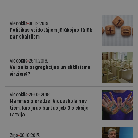
Viedoklis
06.12.2019.
Politikas veidotājiem jālūkojas tālāk
par skaitļiem
Viedoklis
25.11.2019.
Vai solis segregācijas un elitārisma
virzienā?
Viedoklis
29.09.2018.
Mammas pieredze: Vidusskola nav
tiem, kas jauc burtus jeb Disleksija
Latvijā
Ziņa
06.10.2017.