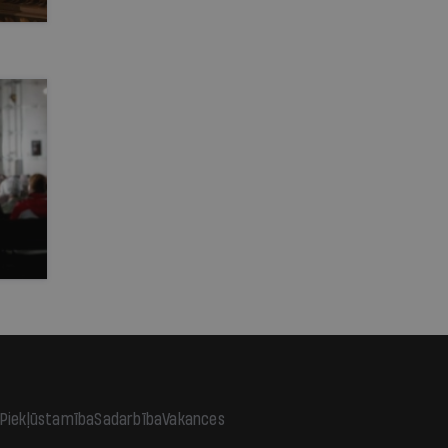
Piekļūstamība
Sadarbība
Vakances