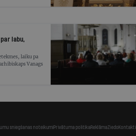
 par labu,
ietekmes, laiku pa
 arhibīskaps Vanags
jumu sniegšanas noteikumi
Privātuma politika
Reklāma
Ziedo
Kontakti