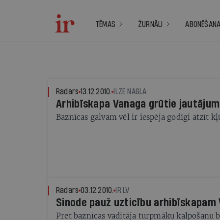
TĒMAS
ŽURNĀLI
ABONĒŠAN
Radars
13.12.2010.
ILZE NAGLA
Arhibīskapa Vanaga grūtie jautājum
Baznīcas galvam vēl ir iespēja godīgi atzīt k
Radars
03.12.2010.
IR.LV
Sinode pauž uzticību arhibīskapa
Pret baznīcas vadītāja turpmāku kalpošanu ba