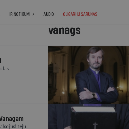
A
IR NOTIKUMI
AUDIO
OLIGARHU SARUNAS
vanags
i
ļūdas
m Vanagam
lsojusi teju