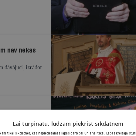
am nav nekas
m dāvājusi, izrādot
ā miera laikos pazūd
Lai turpinātu, lūdzam piekrist sīkdatnēm
aliekošas un stabilas
am tikai sīkdatnes, kas nepieciešamas lapas darbībai un analītikai. Lapas kreisajā stūr