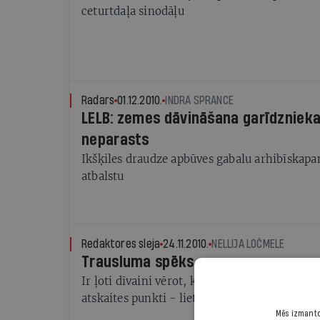
ceturtdaļa sinodāļu
Radars
01.12.2010.
INDRA SPRANCE
LELB: zemes dāvināšana garīdzniek
neparasts
Ikšķiles draudze apbūves gabalu arhibīskapa
atbalstu
Redaktores sleja
24.11.2010.
NELLIJA LOČMELE
Trausluma spēks
Ir ļoti dīvaini vērot, kā no zemes virsas it k
atskaites punkti - lietas, kas šķitušas p
Mēs izmantoj