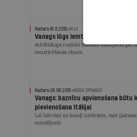
Radars
16.11.2010.
IR.LV
Vanags lūgs lemt par turpmāku pal
Arhibīskaps rosinās Sinodes balsojumu pēc 
neuzticēšanās viņam
Radars
26.08.2010.
INDRA SPRANCE
Vanags: baznīcu apvienošana būtu k
pievienošana Itālijai
Lai luterāņi un katoļi tuvinātos, esot jāatsau
nosodījumi