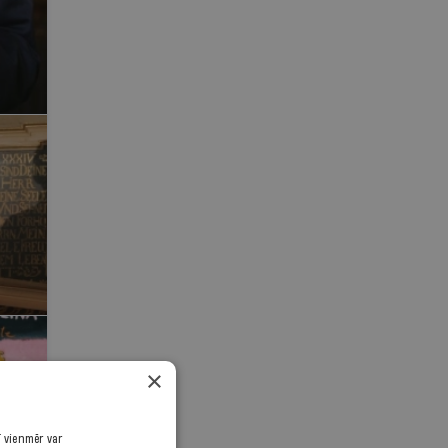
×
ī vienmēr var