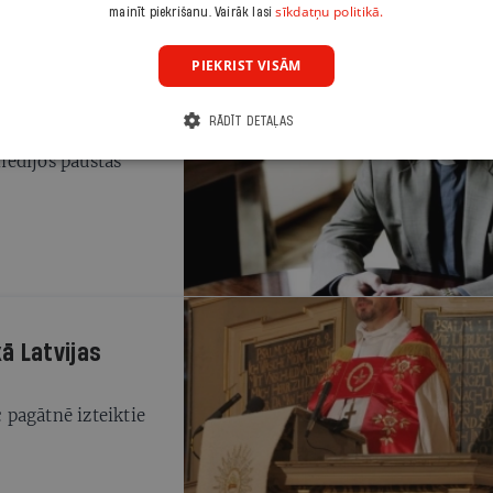
sīkdatņu politikā.
mainīt piekrišanu. Vairāk lasi
PIEKRIST VISĀM
RĀDĪT DETAĻAS
ikšanu amatā
medijos paustās
ā Latvijas
c pagātnē izteiktie