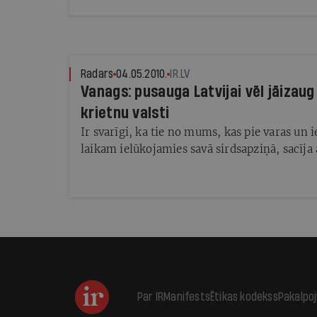
Radars
04.05.2010.
IR.LV
Vanags: pusauga Latvijai vēl jāizaug
krietnu valsti
Ir svarīgi, ka tie no mums, kas pie varas un 
laikam ielūkojamies savā sirdsapziņā, sacīja
Par IR
Manifests
Ētikas kodekss
Pakalpo