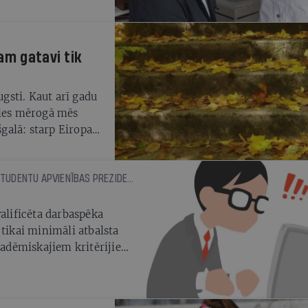
am gatavi tik
ugsti. Kaut arī gadu
ules mērogā mēs
galā: starp Eiropas
s trešajā, ceturtajā
KRISTAFERS ZEIĻUKS, LATVIJAS STUDENTU APVIENĪBAS PREZIDENTS
valificēta darbaspēka
 tikai minimāli atbalsta
akadēmiskajiem kritērijiem
em studentiem meklēt
nozarē. Nav noslēpums, ka
ēļā, kas ir visaugstākais