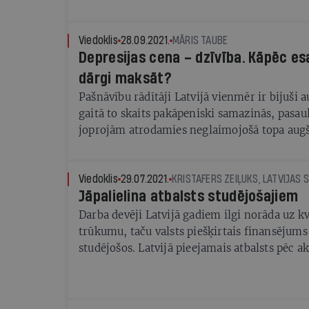
Viedoklis
28.09.2021.
MĀRIS TAUBE
Depresijas cena – dzīvība. Kāpēc es
dārgi maksāt?
Pašnāvību rādītāji Latvijā vienmēr ir bijuši a
gaitā to skaits pakāpeniski samazinās, pasa
joprojām atrodamies neglaimojošā topa augš
Savienības valstīm jau gadiem stabili turamie
vietā.
Viedoklis
29.07.2021.
Jāpalielina atbalsts studējošajiem
Darba devēji Latvijā gadiem ilgi norāda uz k
trūkumu, taču valsts piešķirtais finansējums
studējošos. Latvijā pieejamais atbalsts pēc 
nav konkurētspējīgs. Tas liek arī izcilākaji
darbu, ko ne vienmēr ir iespēja atrast savā 
studējošie Latvijā vidēji strādā 31 stundu/ned