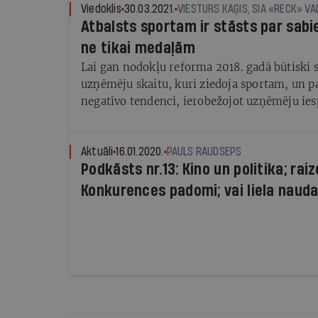
rādītājs Eiropā, un turklāt šis laiks visbiežāk
Viedoklis
30.03.2021.
VIESTURS KAĢIS, SIA «RECK» V
nozarē.
Atbalsts sportam ir stāsts par sabi
ne tikai medaļām
Lai gan nodokļu reforma 2018. gadā būtiski 
uzņēmēju skaitu, kuri ziedoja sportam, un p
negatīvo tendenci, ierobežojot uzņēmēju ies
nedaudz atbalstītāju, kuri turpina sniegt arta
līmeņa sportistiem, bet arī bērniem un jauni
pilnveidot savu talantu. Latvijas Olimpiskā 
Aktuāli
16.01.2020.
PAULS RAUDSEPS
Podkāsts nr.13: Kino un politika; rai
tieši privātais kapitāls var sniegt uzrāvienu 
jaunajiem sportistiem. Šobrīd lielākā problē
Konkurences padomi; vai liela nauda
finansējuma apjoms, bet gan skaidras un ilg
partijas neatkarīgās?
finansējuma programmas trūkums, tāpēc “r
aizpildīt ar uzņēmēju atbalstu.