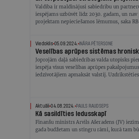
Valdība ir maldinājusi sabiedrību un partneru
iespējams uzbūvēt līdz 2030. gadam, un nav
projektam nepieciešamos lēmumus, saka RB
priekšsēdētājs Matīss Paegle. «Vairāk nekā 
sēžam un gaidām, nevaram rīkoties»
Viedoklis
05.09.2024.
INĀRA PĒTERSONE
Veselības aprūpes sistēmas hronis
Joprojām daļā sabiedrības valda utopisks pi
iespēja visus veselības aprūpes pakalpojumu
iedzīvotājiem apmaksāt valstij. Uzdrīkstēties
Latvijā ir muļķīgi, jo pie mūsu nodokļu ie
izdevumu struktūras, ilgstoši neapmierinā
vajadzībām, kuras vēl tagad pastiprina ārējie 
neiespējami. Pasaules Banka jau izsenis ir ska
Aktuāli
04.08.2024.
PAULS RAUDSEPS
neoficiālais sektors (ēnu ekonomika) nomāc 
Kā sasildīties ledusskapī
nodrošināt pienācīgus izglītības un veselība
Finanšu ministrs Arvils Ašeradens (JV) iezīm
arī funkcionējošu infrastruktūru.
gada budžetam un stingru rāmi, kurā tam būs