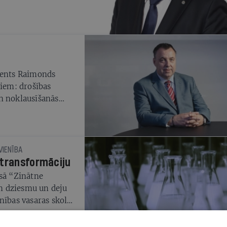
idents Raimonds
liem: drošības
n noklausīšanās
ndbola federācijas
VIENĪBA
 transformāciju
esā “Zinātne
em dziesmu un deju
nības vasaras skolā
ību zinātnē,
os pasākumos