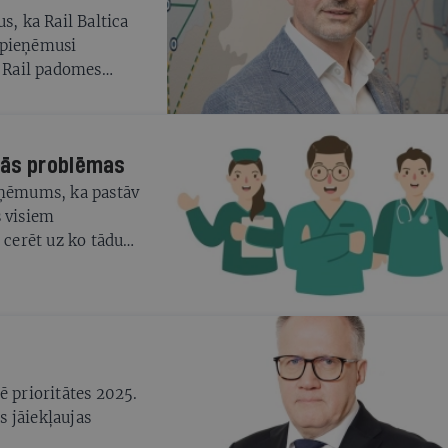
s, ka Rail Baltica
 pieņēmusi
 Rail padomes
gadu mēs vienkārši
kās problēmas
eņēmums, ka pastāv
s visiem
 cerēt uz ko tādu
ņēmumiem un
tajām neskaitāmajām
faktori, ir
idrojusi, ka liels
valdības spēju
s pakalpojumus, kā
ē prioritātes 2025.
 jāiekļaujas