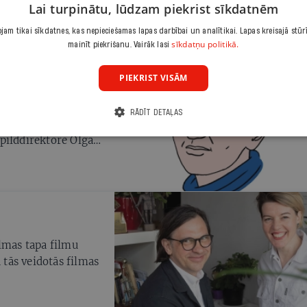
Lai turpinātu, lūdzam piekrist sīkdatnēm
m, kuri
em, politikas
am tikai sīkdatnes, kas nepieciešamas lapas darbībai un analītikai. Lapas kreisajā stūr
sīkdatņu politikā.
āizdara,lai
mainīt piekrišanu. Vairāk lasi
ētspējas
PIEKRIST VISĀM
eimai, aicinot
RĀDĪT DETAĻAS
kai par tukšiem
izpilddirektore Olga
edāvājums
lmas tapa filmu
 tās veidotās filmas