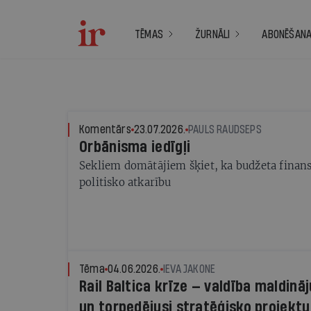
TĒMAS
ŽURNĀLI
ABONĒŠAN
Komentārs
23.07.2026.
PAULS RAUDSEPS
Orbānisma iedīgļi
Sekliem domātājiem šķiet, ka budžeta finan
politisko atkarību
Tēma
04.06.2026.
IEVA JAKONE
Rail Baltica krīze — valdība maldinā
un torpedējusi stratēģisko projektu