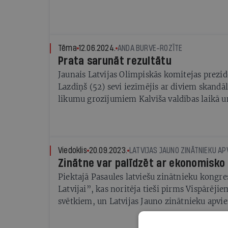
Tēma
12.06.2024.
ANDA BURVE-ROZĪTE
Prata sarunāt rezultātu
Jaunais Latvijas Olimpiskās komitejas prez
Lazdiņš (52) sevi iezīmējis ar diviem skandā
likumu grozījumiem Kalvīša valdības laikā u
sarunām lidostā Rīga. Sportā viņš nāk no Ha
un kaļ pārmaiņu plānus
Viedoklis
20.09.2023.
LATVIJAS JAUNO ZINĀTNIEKU AP
Zinātne var palīdzēt ar ekonomisko
Piektajā Pasaules latviešu zinātnieku kongr
Latvijai”, kas noritēja tieši pirms Vispārēji
svētkiem, un Latvijas Jauno zinātnieku apvie
jūlija beigās notika daudz diskusiju par izcil
universitāšu reitingiem un finansējumu. Ab