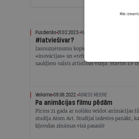
formulētas vairākas atziņas par mājasdarbie
zinātniekiem, zinātnisko institūciju vadītāji
Mēs izmantoj
veidotājiem un industrijas pārstāvjiem būtu j
sasniegtu sen solītos mērķus Latvijas konkur
Pusdienās
01.02.2023.
MARIJA LESKAVNIECE
stiprināšanā.
#latviešivar?
Jaunuzņēmumu kopiena nosūtījusi vēstuli Sa
«inovācijas» un «tehnoloģijas» nepadarīt ti
saukļiem valsts attīstības vīzijā. Startin.LV 
Barretu-Gonsālvisa skaidro, kāds ir viņu pi
Veiksme
08.06.2022.
AGNESE MEIERE
Pa animācijas filmu pēdām
Pirms 21 gada ar nolūku veidot animācijas fi
studija Atom Art. Studijai izdevies panākt, ka
kļuvušas zināmas visā pasaulē