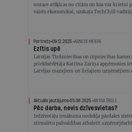
nozare atšķiras no citām un kas var krietni p
valsts ekonomikai, uzskata TechChill vadītā
Portrets
09.12.2025.
AGNESE MEIERE
Ezītis upē
Latvijas Tirdzniecības un rūpniecības kamer
priekšsēdētāja Katrīna Zariņa apņēmusies iet
Latvijas mazajiem un lielajiem uzņēmējiem u
iespējams, atbalstīt arī jaunos darītājus
Aktuāls jautājums
05.08.2025.
ANTRA ĒRGLE
Pēc darba, nevis dzīvesvietas?
Iedzīvotāju ienākuma nodokļa pārdales sist
stimulētu pašvaldības atbalstīt uzņēmējdarb