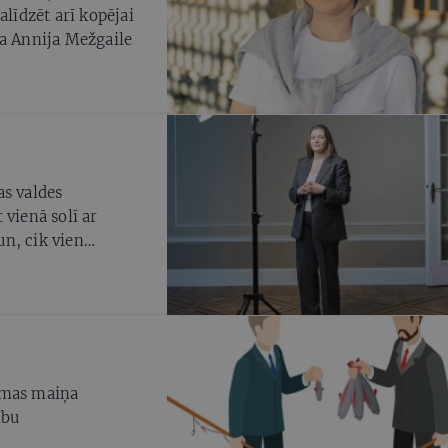
alīdzēt arī kopējai
ja Annija Mežgaile
as valdes
 vienā solī ar
n, cik vien
ēmas maiņa
ību