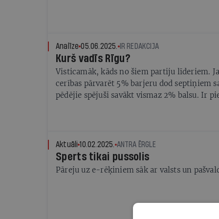
Analīze
05.06.2025.
IR REDAKCIJA
Kurš vadīs Rīgu?
Visticamāk, kāds no šiem partiju līderiem. J
cerības pārvarēt 5% barjeru dod septiņiem sa
pēdējie spējuši savākt vismaz 2% balsu. Ir pi
par viņu galvenajiem solījumiem
Aktuāli
10.02.2025.
ANTRA ĒRGLE
Sperts tikai pussolis
Pāreju uz e-rēķiniem sāk ar valsts un pašva