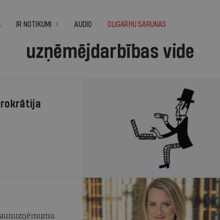
A
IR NOTIKUMI
AUDIO
OLIGARHU SARUNAS
uzņēmējdarbības vide
rokrātija
ko jaunuzņēmumu