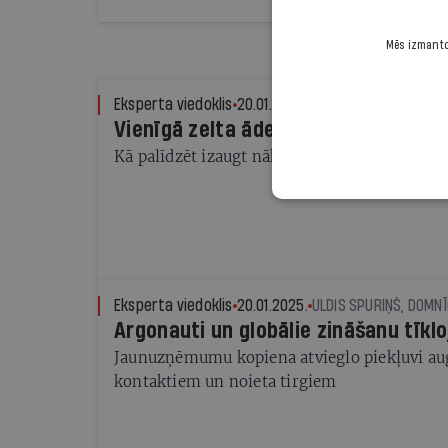
Mēs izmantoj
Eksperta viedoklis
20.01.2025.
Vienīgā zelta ādere
Kā palīdzēt izaugt nākamajiem tehnoloģiju 
Eksperta viedoklis
20.01.2025.
ULDIS SPURIŅŠ, DOMN
Argonauti un globālie zināšanu tīkl
Jaunuzņēmumu kopiena atvieglo piekļuvi au
kontaktiem un noieta tirgiem