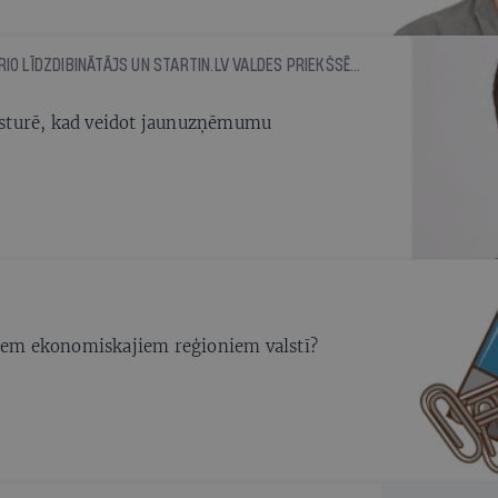
ERNESTS JENAVS, EDURIO LĪDZDIBINĀTĀJS UN STARTIN.LV VALDES PRIEKŠSĒDĒTĀJS
 vēsturē, kad veidot jaunuzņēmumu
jiem ekonomiskajiem reģioniem valstī?