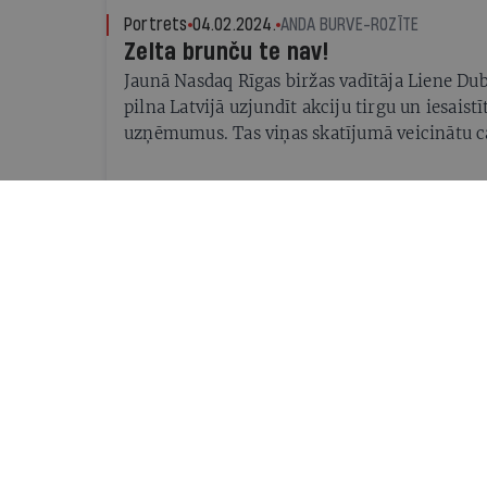
Portrets
04.02.2024.
ANDA BURVE-ROZĪTE
Zelta brunču te nav!
Jaunā Nasdaq Rīgas biržas vadītāja Liene Du
pilna Latvijā uzjundīt akciju tirgu un iesaistīt
uzņēmumus. Tas viņas skatījumā veicinātu 
dotu labumu visai sabiedrībai
Labs bizness
03.12.2023.
ILZE ŠĶIETNIECE
Atmetot bailes
Viss, kas vajadzīgs, lai dibinātu savu uzņēm
ideja un labs grāmatvedis
Portrets
06.06.2023.
ANDA BURVE-ROZĪTE