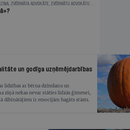
ZANE VEIDEMANE-BĒRZIŅA, ZVĒRINĀTA ADVOKĀTE, ZVĒRINĀTU ADVOKĀTU BIROJA ELLEX KĻAVIŅŠ ASOCIĒTĀ PARTNERE
tā»?
talitāte un godīga uzņēmējdarbības
gas līdzības ar bērna dzimšanu un
a ziņā nekas nevar stāties līdzās ģimenei,
 dibinātājiem ir emocijām bagāts stāsts.