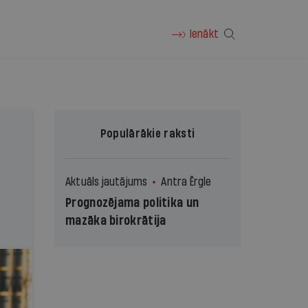
Ienākt
Populārākie raksti
Aktuāls jautājums
Antra Ērgle
Prognozējama politika un
mazāka birokrātija