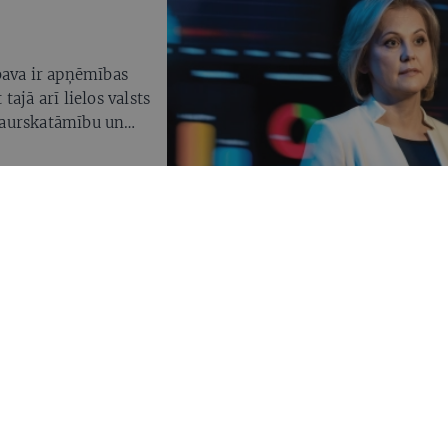
bava ir apņēmības
 tajā arī lielos valsts
caurskatāmību un
umu, ir zināšanas,