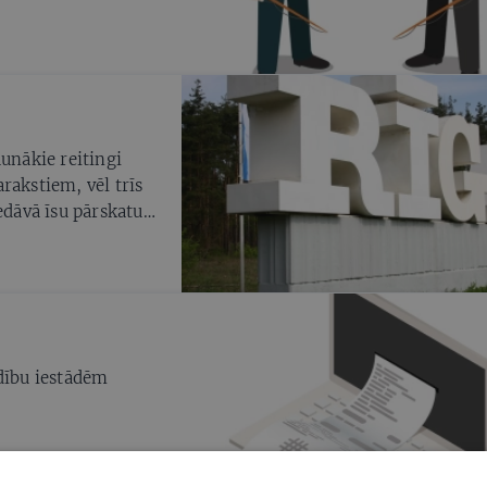
aunākie reitingi
rakstiem, vēl trīs
edāvā īsu pārskatu
ldību iestādēm