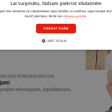
Lai turpinātu, lūdzam piekrist sīkdatnēm
am tikai sīkdatnes, kas nepieciešamas lapas darbībai un analītikai. Lapas kreisajā stūr
sīkdatņu politikā.
mainīt piekrišanu. Vairāk lasi
JĀNIS BERDIGANS, PRINTIFY DIBINĀTĀJS UN VADĪTĀJS, IEGULDĪJIS MILJONU EIRO STARTUP HOUSE RIGA UN STARTSCHOOL SKOLAS IZVEIDĒ
PIEKRIST VISĀM
milžiem
RĀDĪT DETAĻAS
ĪCAS LASER PĒTNIECĪBAS DIREKTORS
ojumi
gstajām tehnoloģijām, ieguldījumiem,