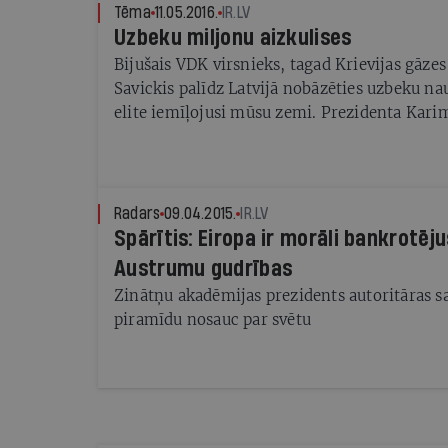
Tēma
11.05.2016.
IR.LV
Uzbeku miljonu aizkulises
Bijušais VDK virsnieks, tagad Krievijas gāzes 
Savickis palīdz Latvijā nobāzēties uzbeku na
elite iemīļojusi mūsu zemi. Prezidenta Kar
Rīgā laida pasaulē bērnu, bet vecākā caur La
korupcijas dolārus. Tikmēr viņu brālēns iekūl
gan apsūdzības miljoniem vērtu īpašumu izk
slepkavības mēģinājums un diemžēl atklājas 
Radars
09.04.2015.
IR.LV
uzpirkta - Latvijas tieslietu sistēma
Spārītis: Eiropa ir morāli bankrotēju
Austrumu gudrības
Zinātņu akadēmijas prezidents autoritāras sa
piramīdu nosauc par svētu