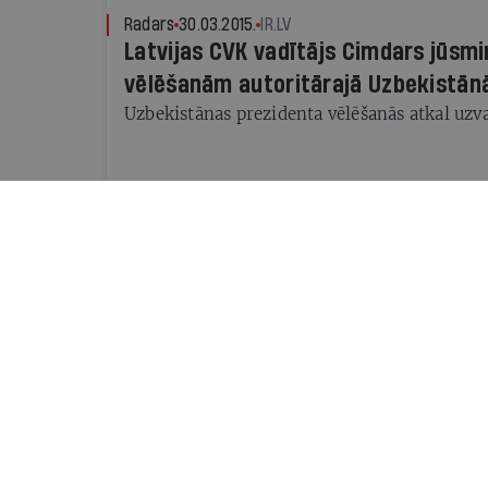
Radars
30.03.2015.
IR.LV
Latvijas CVK vadītājs Cimdars jūsmi
vēlēšanām autoritārajā Uzbekistānā 
Uzbekistānas prezidenta vēlēšanās atkal uzv
Radars
28.11.2013.
IR.LV
“Reportieri bez robežām” par gada 
nosauc Uzbekistānas politieslodzīt
Prezidents Karimovs iekļauts vārda brīvības
sarakstā
Radars
07.11.2013.
IR.LV