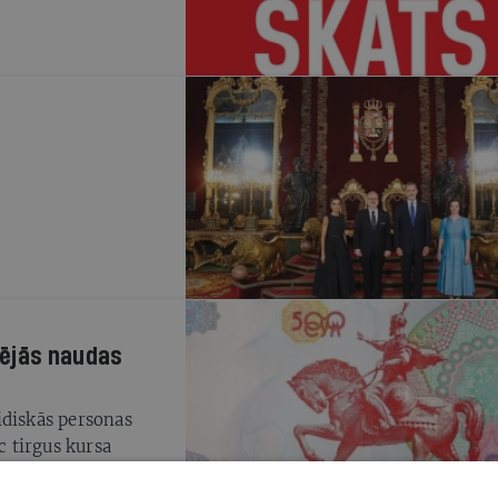
tējās naudas
idiskās personas
c tirgus kursa