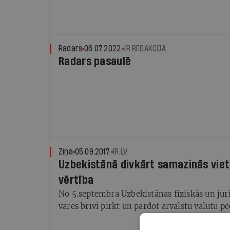
Radars
06.07.2022.
IR REDAKCIJA
Radars pasaulē
Ziņa
05.09.2017.
IR.LV
Uzbekistānā divkārt samazinās vie
vērtība
No 5.septembra Uzbekistānas fiziskās un jur
varēs brīvi pirkt un pārdot ārvalstu valūtu pē