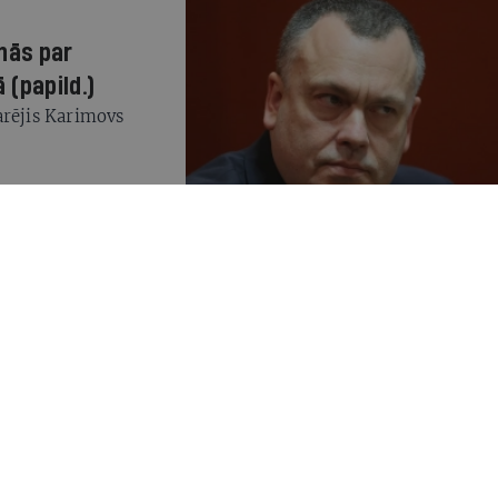
nās par
(papild.)
arējis Karimovs
žurnālistu
o
 ienaidnieku