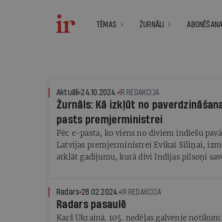
TĒMAS
ŽURNĀLI
ABONĒŠAN
Aktuāli
24.10.2024.
IR REDAKCIJA
Žurnāls: Kā izkļūt no paverdzināšan
pasts premjerministrei
Pēc e-pasta, ko viens no diviem indiešu pav
Latvijas premjerministrei Evikai Siliņai, iz
atklāt gadījumu, kurā divi Indijas pilsoņi sa
mēnešus piespiesti strādāt necilvēcīgos apst
Rīgas mikrorajonā Ziepniekkalnā. Žurnāls Ir 
prokuroru Aivaru Bergmani un skaidroja, kā
Radars
28.02.2024.
IR REDAKCIJA
Radars pasaulē
savervēti darbam Latvijā, bet te nonāk gandr
Karš Ukrainā. 105. nedēļas galvenie notikum