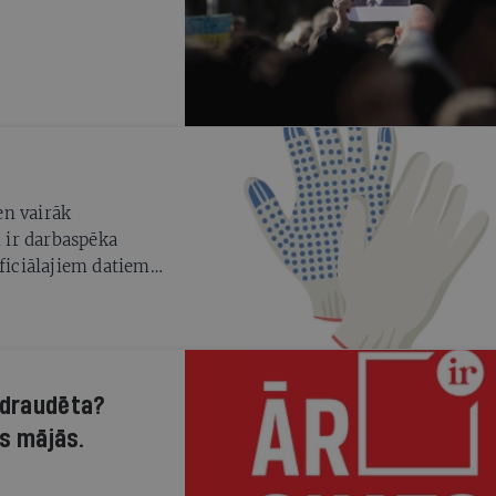
en vairāk
 ir darbaspēka
ficiālajiem datiem,
stošus. Ir Nauda
 trešvalstnieku
t un uzlabot
apdraudēta?
s mājās.