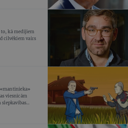
 to, kā medijiem
d cilvēkiem vairs
a «mantinieka»
gas viesnīcām
n slepkavības
se