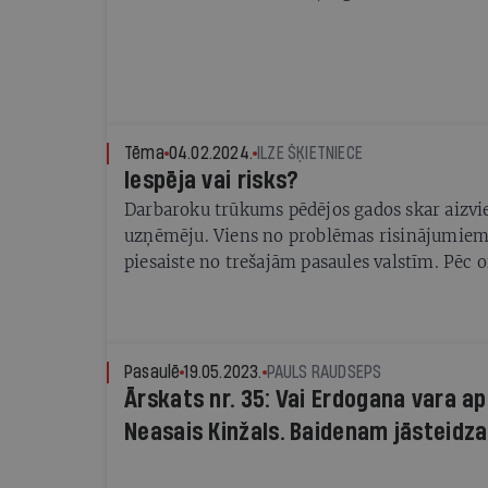
Tēma
04.02.2024.
ILZE ŠĶIETNIECE
Iespēja vai risks?
Darbaroku trūkums pēdējos gados skar aizvi
uzņēmēju. Viens no problēmas risinājumiem
piesaiste no trešajām pasaules valstīm. Pēc o
viesstrādnieku skaits Latvijā sasniedz 20 tūk
skaidro, kādi izaicinājumi un riski saistās ar
piesaisti, vai ir kaut kas, ko vajadzētu mainī
Pasaulē
19.05.2023.
PAULS RAUDSEPS
Ārskats nr. 35: Vai Erdogana vara 
Neasais Kinžals. Baidenam jāsteidza