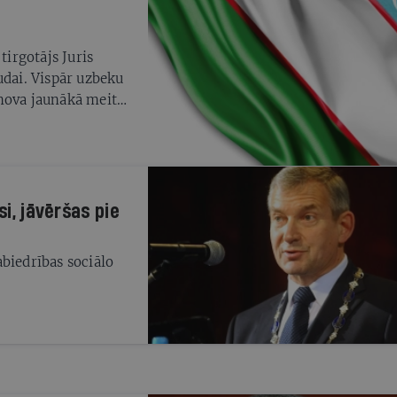
tirgotājs Juris
udai. Vispār uzbeku
imova jaunākā meita
tviju atmazgāja
ies afērā, kurā ir
rāpšanā, gan
aizmigusi - vai
si, jāvēršas pie
biedrības sociālo