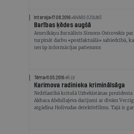
Intervija
17.08.2016.
AIVARS OZOLIŅŠ
Barības ķēdes augšā
Amerikāņu žurnālists Simons Ostrovskis par
turpināt darbu «postfaktuālā» sabiedrībā, ka
nerūp informācijas patiesums
Tēma
11.05.2016.
IR.LV
Karimova radinieka kriminālsāga
Nežēlastībā kritušā Uzbekistānas prezident
Akbara Abdullajeva darījumi ar divām Vecrī
atgādina Holivudas detektīvfilmu. Tajā ir ga
mēģinājums, gan korupcijā apsūdzēta tiesne