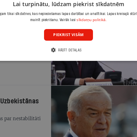
Lai turpinātu, lūdzam piekrist sīkdatnēm
am tikai sīkdatnes, kas nepieciešamas lapas darbībai un analītikai. Lapas kreisajā stūr
sīkdatņu politikā.
mainīt piekrišanu. Vairāk lasi
PIEKRIST VISĀM
u ieceļ
RĀDĪT DETAĻAS
sa interešu sfēras
a Uzbekistānas
s par nestabilitāti