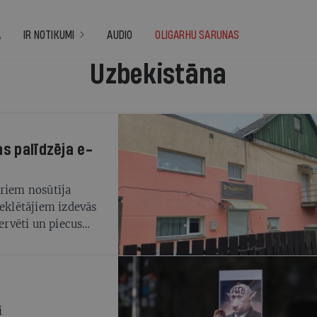
A
IR NOTIKUMI
AUDIO
OLIGARHU SARUNAS
Uzbekistāna
as palīdzēja e-
āriem nosūtīja
meklētājiem izdevās
vervēti un piecus
ākļos restorānā
sarunājās ar lietas
 ārzemnieki tiek
īz vergu stāvoklī.
i