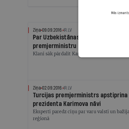
Mēs izmantoj
Ziņa
09.09.2016.
IR.LV
Par Uzbekistānas pagaidu prezident
premjerministru
Klani sāk pārdalīt Karimova ietekmi un bizne
Ziņa
02.09.2016.
IR.LV
Turcijas premjerministrs apstiprin
prezidenta Karimova nāvi
Eksperti paredz cīņu par varu valstī un bažīja
reģionā