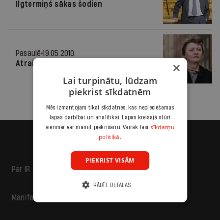
Ilgtermiņš sākas šodien
Pasaulē
19.05.2010.
Atraitne nepadodas
×
Lai turpinātu, lūdzam
piekrist sīkdatnēm
Mēs izmantojam tikai sīkdatnes, kas nepieciešamas
lapas darbībai un analītikai. Lapas kreisajā stūrī
sīkdatņu
vienmēr var mainīt piekrišanu. Vairāk lasi
politikā.
PIEKRIST VISĀM
Par IR
RĀDĪT DETAĻAS
Manifests