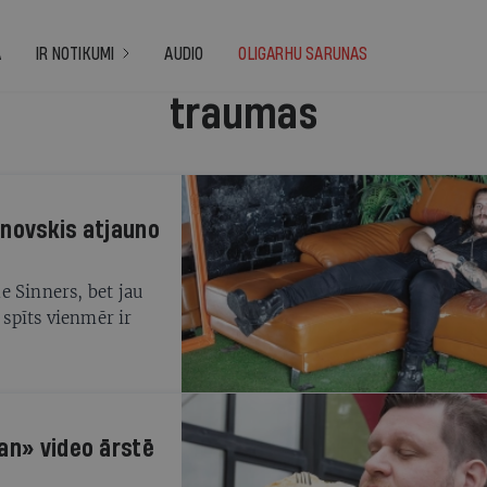
A
IR NOTIKUMI
AUDIO
OLIGARHU SARUNAS
traumas
anovskis atjauno
e Sinners, bet jau
 spīts vienmēr ir
an» video ārstē