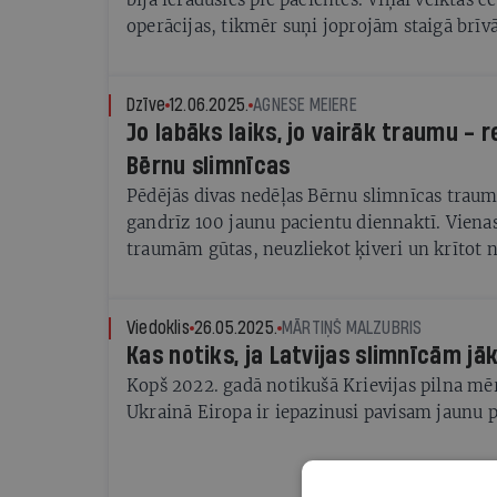
operācijas, tikmēr suņi joprojām staigā brīvā
tikai ar elektrosētu
Dzīve
12.06.2025.
AGNESE MEIERE
Jo labāks laiks, jo vairāk traumu - 
Bērnu slimnīcas
Pēdējās divas nedēļas Bērnu slimnīcas trau
gandrīz 100 jaunu pacientu diennaktī. Vien
traumām gūtas, neuzliekot ķiveri un krītot n
skūtera
Viedoklis
26.05.2025.
MĀRTIŅŠ MALZUBRIS
Kas notiks, ja Latvijas slimnīcām jāk
Kopš 2022. gadā notikušā Krievijas pilna m
Ukrainā Eiropa ir iepazinusi pavisam jaunu p