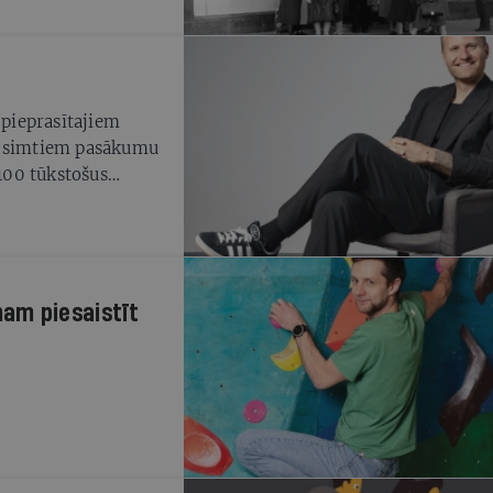
 pieprasītajiem
da simtiem pasākumu
 100 tūkstošus
gs skaitlis!
am piesaistīt