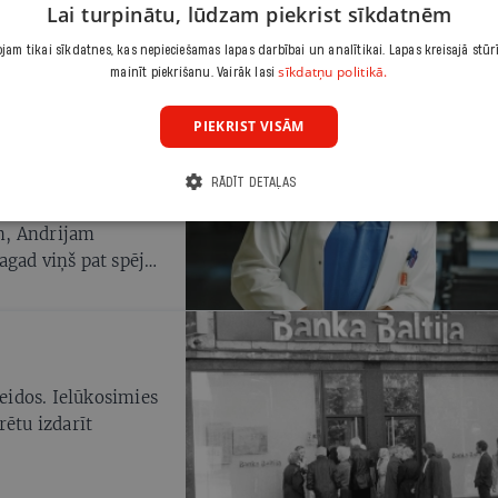
Lai turpinātu, lūdzam piekrist sīkdatnēm
am tikai sīkdatnes, kas nepieciešamas lapas darbībai un analītikai. Lapas kreisajā stūr
sīkdatņu politikā.
mainīt piekrišanu. Vairāk lasi
PIEKRIST VISĀM
s mediķu zelta
RĀDĪT DETAĻAS
 ukraiņu karavīru,
m, Andrijam
agad viņš pat spēj
veidos. Ielūkosimies
rētu izdarīt