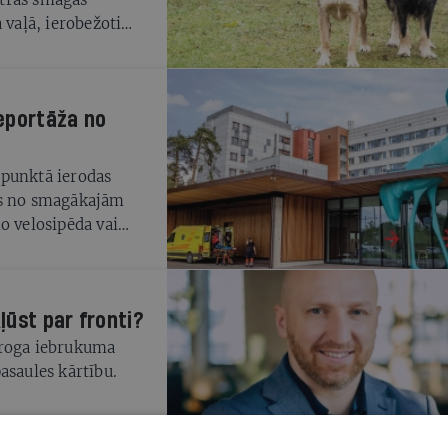
 vaļā, ierobežoti
reportāža no
mpunktā ierodas
as no smagākajām
o velosipēda vai
ļūst par fronti?
ēroga iebrukuma
asaules kārtību.