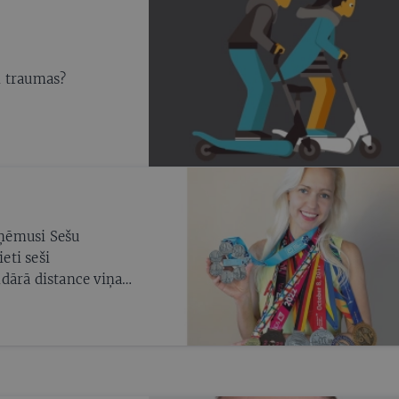
n traumas?
saņēmusi Sešu
eti seši
dārā distance viņai
iedzamus mērķus, bet