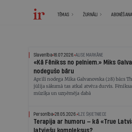
TĒMAS
ŽURNĀLI
ABONĒŠAN
Slavenība
16.07.2026.
ALISE MARKĀNE
«Kā Fēnikss no pelniem.» Miks Galv
nodegušo bāru
Aprīlī nodega Mika Galvanovska (28) bārs Th
jūlija sākumā tas atkal atvēra durvis. Fēniksa
mūziķa un uzņēmēja dabā
Personība
28.05.2026.
ILZE ŠĶIETNIECE
Terapija ar humoru — kā «True Latvi
latviešu kompleksus?