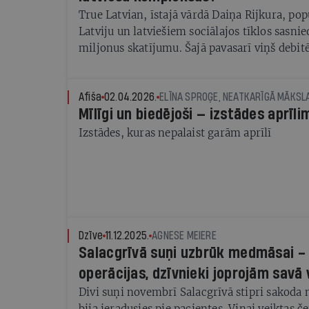
True Latvian, īstajā vārdā Daiņa Rijkura, pop
Latviju un latviešiem sociālajos tīklos sasni
miljonus skatījumu. Šajā pavasarī viņš debit
Afiša
02.04.2026.
Mīlīgi un biedējoši — izstādes aprīli
Izstādes, kuras nepalaist garām aprīlī
Dzīve
11.12.2025.
AGNESE MEIERE
Salacgrīvā suņi uzbrūk medmāsai – I
operācijas, dzīvnieki joprojām savā 
Divi suņi novembrī Salacgrīvā stipri sakoda
bija ieradusies pie pacientes. Viņai veiktas 