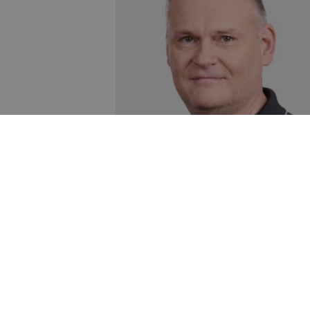
, ik dienu Rīgas
u vai kāju. Smagākos
āciju uzlabos
R