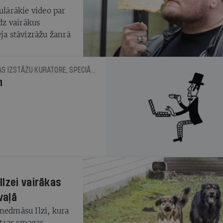
ulārākie video par
edz vairākus
ēja stāvizrāžu žanrā
ELĪNA SPROĢE, NEATKARĪGĀ MĀKSLAS IZSTĀŽU KURATORE, SPECIĀLI IR
m
lzei vairākas
vaļā
 medmāsu Ilzi, kura
četras smagas