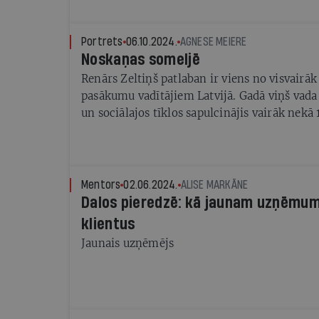
Portrets
06.10.2024.
AGNESE MEIERE
Noskaņas someljē
Renārs Zeltiņš patlaban ir viens no visvairāk
pasākumu vadītājiem Latvijā. Gadā viņš va
un sociālajos tīklos sapulcinājis vairāk nekā
sekotāju. Mazajai Latvijai gandrīz vai mežonī
Mentors
02.06.2024.
ALISE MARKĀNE
Dalos pieredzē: kā jaunam uzņēmum
klientus
Jaunais uzņēmējs