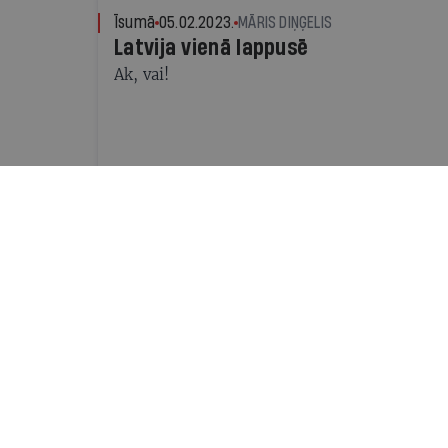
Īsumā
05.02.2023.
MĀRIS DIŅĢELIS
Latvija vienā lappusē
Ak, vai!
Tēma
20.07.2022.
AGNESE MEIERE
Skrien kā vējš…
Pieaugot elektrisko skrejriteņu popularitātei
slimnīcās nokļūst braucēji, kuri lauzuši rok
gadījumos — kaklu vai galvaskausu. Vai situ
bargāki sodi par noteikumu pārkāpšanu?
Labs bizness
03.04.2022.
ILZE ŠĶIETNIECE, SPECIĀLI I