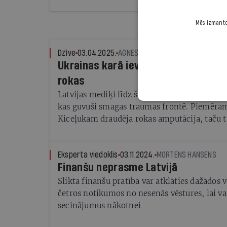
Mēs izmantoj
Dzīve
03.04.2025.
AGNESE MEIERE
Ukrainas karā ievainotie un Latvija
rokas
Latvijas mediķi līdz šim palīdzējuši simtiem
kas guvuši smagas traumas frontē. Piemēra
Kiceļukam draudēja rokas amputācija, taču t
stāvēt plankā
Eksperta viedoklis
03.11.2024.
MORTENS HANSENS
Finanšu neprasme Latvijā
Slikta finanšu pratība var atklāties dažādos 
četros notikumos no nesenās vēstures, lai va
secinājumus nākotnei