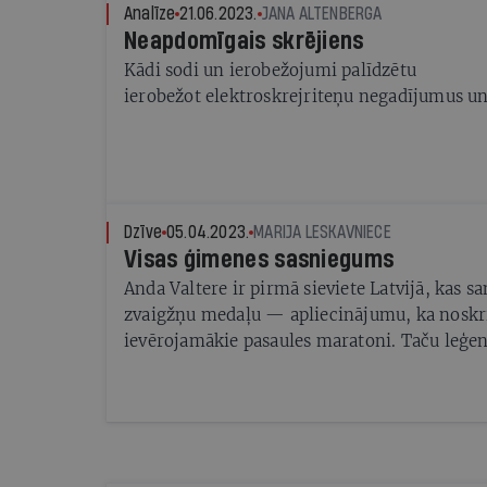
Analīze
21.06.2023.
JANA ALTENBERGA
Neapdomīgais skrējiens
Kādi sodi un ierobežojumi palīdzētu
ierobežot elektroskrejriteņu negadījumus u
Dzīve
05.04.2023.
MARIJA LESKAVNIECE
Visas ģimenes sasniegums
Anda Valtere ir pirmā sieviete Latvijā, kas 
zvaigžņu medaļu — apliecinājumu, ka noskri
ievērojamākie pasaules maratoni. Taču leģen
mācījusi ne tikai sasniegt šķietami neaizsn
arī novērtēt ceļu līdz tiem. Jo ceļš ir garš