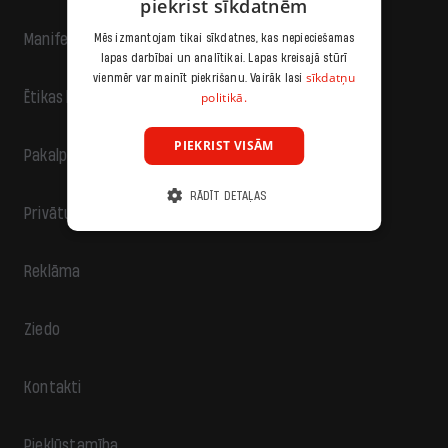
piekrist sīkdatnēm
Manifests
Mēs izmantojam tikai sīkdatnes, kas nepieciešamas
lapas darbībai un analītikai. Lapas kreisajā stūrī
sīkdatņu
vienmēr var mainīt piekrišanu. Vairāk lasi
politikā.
Ētikas kodekss
PIEKRIST VISĀM
Pakalpojumu sniegšanas noteikumi
RĀDĪT DETAĻAS
Privātuma politika
Reklāma
Ziedo
Kontakti
Piekļūstamība