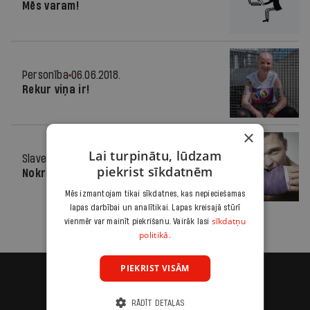
Mēs varam!
Personība
06.06.2018.
Rekur viņa ir!
×
Lai turpinātu, lūdzam
Slavenība
05.01.2011.
piekrist sīkdatnēm
Nokritis no 2.stāva
Mēs izmantojam tikai sīkdatnes, kas nepieciešamas
lapas darbībai un analītikai. Lapas kreisajā stūrī
sīkdatņu
vienmēr var mainīt piekrišanu. Vairāk lasi
politikā.
PIEKRIST VISĀM
RĀDĪT DETAĻAS