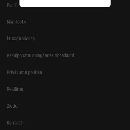
Par IR
Manifests
Ētikas kodekss
Pakalpojumu sniegšanas noteikumi
Privātuma politika
Reklāma
Ziedo
Kontakti