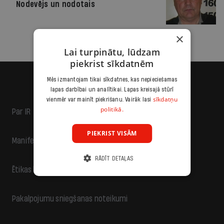
Nodevējs un nodotais
×
Lai turpinātu, lūdzam
piekrist sīkdatnēm
Mēs izmantojam tikai sīkdatnes, kas nepieciešamas
lapas darbībai un analītikai. Lapas kreisajā stūrī
sīkdatņu
vienmēr var mainīt piekrišanu. Vairāk lasi
politikā.
Par IR
PIEKRIST VISĀM
Manifests
RĀDĪT DETAĻAS
Ētikas kodekss
Pakalpojumu sniegšanas noteikumi