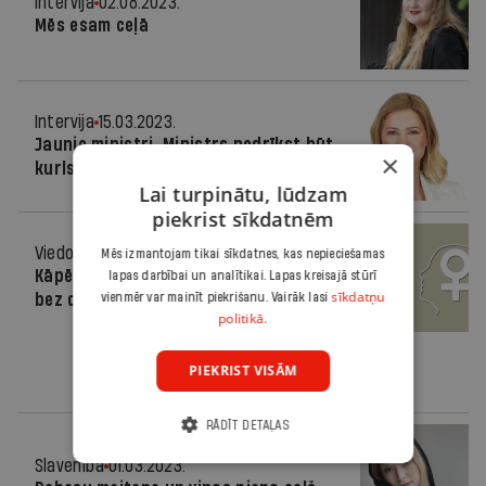
Intervija
02.08.2023.
Mēs esam ceļā
Intervija
15.03.2023.
Jaunie ministri. Ministrs nedrīkst būt
×
kurls
Lai turpinātu, lūdzam
piekrist sīkdatnēm
Viedoklis
08.03.2023.
Mēs izmantojam tikai sīkdatnes, kas nepieciešamas
Kāpēc mēs nevaram atļauties dzīvot
lapas darbībai un analītikai. Lapas kreisajā stūrī
sīkdatņu
bez dzimumu līdztiesības?
vienmēr var mainīt piekrišanu. Vairāk lasi
politikā.
PIEKRIST VISĀM
RĀDĪT DETAĻAS
Slavenība
01.03.2023.