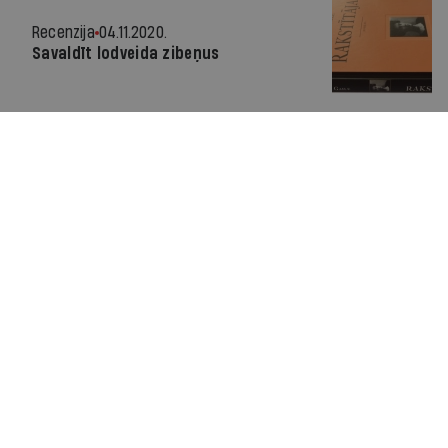
Recenzija
04.11.2020.
Savaldīt lodveida zibeņus
Par IR
Manifests
Ētikas kodekss
Pakalpojumu sniegšanas noteikumi