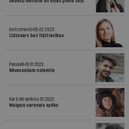
Debesu meitene un viņas piena ceļš
Instrumenti
05.02.2023.
Līdzsvars bez līdztiesības
Pasaulē
18.01.2023.
Nāvessodam nolemtie
Karš Ukrainā
04.01.2023.
Maigais varenais spēks