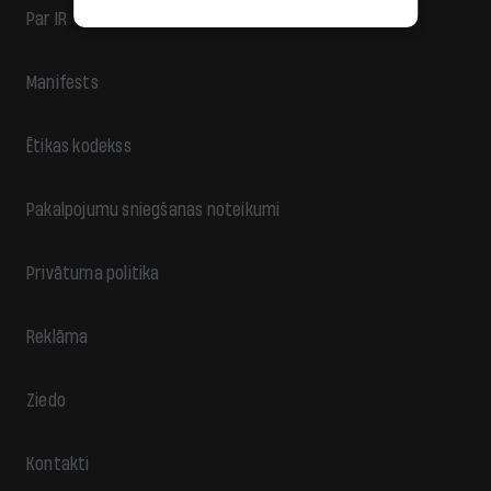
Par IR
Manifests
Ētikas kodekss
Pakalpojumu sniegšanas noteikumi
Privātuma politika
Reklāma
Ziedo
Kontakti