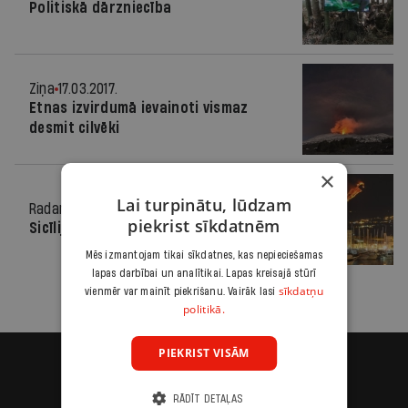
Politiskā dārzniecība
Ziņa
17.03.2017.
Etnas izvirdumā ievainoti vismaz
desmit cilvēki
×
Lai turpinātu, lūdzam
Radars
13.01.2011.
piekrist sīkdatnēm
Sicīlijā aktivizējies Etnas vulkāns
Mēs izmantojam tikai sīkdatnes, kas nepieciešamas
lapas darbībai un analītikai. Lapas kreisajā stūrī
sīkdatņu
vienmēr var mainīt piekrišanu. Vairāk lasi
politikā.
PIEKRIST VISĀM
RĀDĪT DETAĻAS