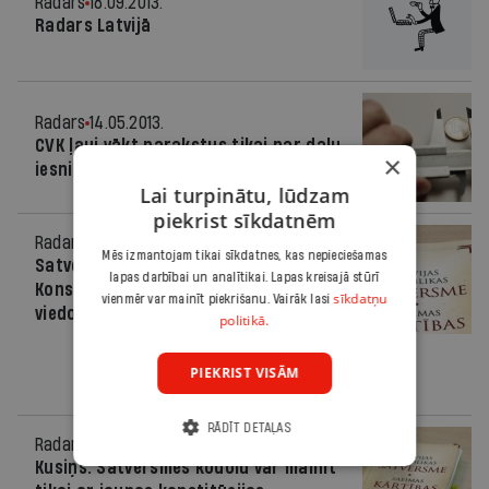
Radars
18.09.2013.
Radars Latvijā
Radars
14.05.2013.
CVK ļauj vākt parakstus tikai par daļu
×
iesniegto Satversmes grozījumu
Lai turpinātu, lūdzam
piekrist sīkdatnēm
Radars
05.09.2012.
Mēs izmantojam tikai sīkdatnes, kas nepieciešamas
Satversmes kodols: ko gaidīt
lapas darbībai un analītikai. Lapas kreisajā stūrī
Konstitucionālo tiesību komisijas
sīkdatņu
vienmēr var mainīt piekrišanu. Vairāk lasi
viedoklī
politikā.
PIEKRIST VISĀM
RĀDĪT DETAĻAS
Radars
20.07.2012.
Kusiņš: Satversmes kodolu var mainīt