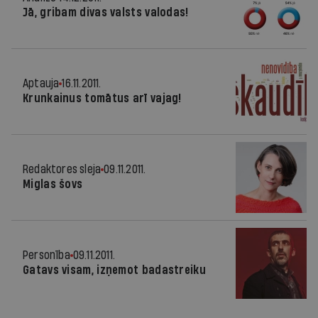
Jā, gribam divas valsts valodas!
Aptauja
16.11.2011.
Krunkainus tomātus arī vajag!
Redaktores sleja
09.11.2011.
Miglas šovs
Personība
09.11.2011.
Gatavs visam, izņemot badastreiku