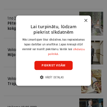
1 no 2 miljoniem
19.09.2018.
×
Pēteris Ķepītis, zelta medaļa
Lai turpinātu, lūdzam
kokgāzēju čempionātā
piekrist sīkdatnēm
Mēs izmantojam tikai sīkdatnes, kas nepieciešamas
lapas darbībai un analītikai. Lapas kreisajā stūrī
sīkdatņu
Veiksme
12.12.2012.
vienmēr var mainīt piekrišanu. Vairāk lasi
politikā.
Miljonus vērtā mežu nezāle
PIEKRIST VISĀM
RĀDĪT DETAĻAS
Veiksme
22.08.2012.
Trojas zirga noslēpums