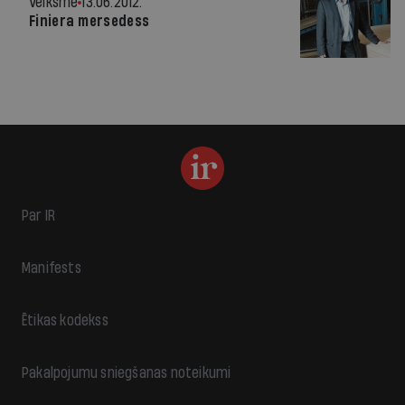
Veiksme
13.06.2012.
Finiera mersedess
Par IR
Manifests
Ētikas kodekss
Pakalpojumu sniegšanas noteikumi