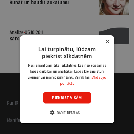
Runāt un baudīt aukstumu
Analīze
05.10.2011.
Karstie parādi
×
Lai turpinātu, lūdzam
piekrist sīkdatnēm
Mēs izmantojam tikai sīkdatnes, kas nepieciešamas
lapas darbībai un analītikai. Lapas kreisajā stūrī
sīkdatņu
vienmēr var mainīt piekrišanu. Vairāk lasi
politikā.
PIEKRIST VISĀM
Par IR
RĀDĪT DETAĻAS
Manifests