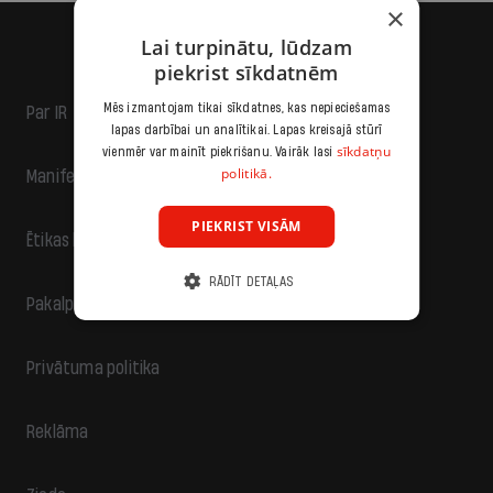
×
Lai turpinātu, lūdzam
piekrist sīkdatnēm
Mēs izmantojam tikai sīkdatnes, kas nepieciešamas
Par IR
lapas darbībai un analītikai. Lapas kreisajā stūrī
sīkdatņu
vienmēr var mainīt piekrišanu. Vairāk lasi
politikā.
Manifests
PIEKRIST VISĀM
Ētikas kodekss
RĀDĪT DETAĻAS
Pakalpojumu sniegšanas noteikumi
Privātuma politika
Reklāma