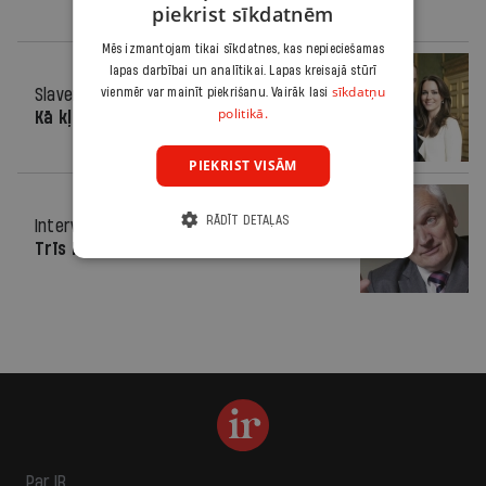
piekrist sīkdatnēm
Mēs izmantojam tikai sīkdatnes, kas nepieciešamas
lapas darbībai un analītikai. Lapas kreisajā stūrī
sīkdatņu
Slavenība
vienmēr var mainīt piekrišanu. Vairāk lasi
27.04.2011.
politikā.
Kā kļūt par princesi?
PIEKRIST VISĀM
RĀDĪT DETAĻAS
Intervija
01.12.2010.
Trīs F virtuozs
Par IR