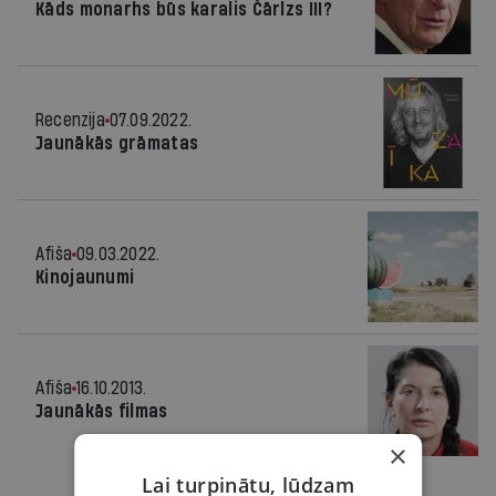
Kāds monarhs būs karalis Čārlzs III?
Recenzija
07.09.2022.
Jaunākās grāmatas
Afiša
09.03.2022.
Kinojaunumi
Afiša
16.10.2013.
Jaunākās filmas
×
Lai turpinātu, lūdzam