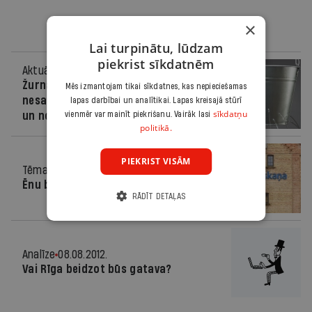
×
Lai turpinātu, lūdzam
piekrist sīkdatnēm
Aktuāli
16.07.2020.
Žurnāls: Auditi Rīgā atklāj
Mēs izmantojam tikai sīkdatnes, kas nepieciešamas
nesaimnieciskumu, korupcijas riskus
lapas darbībai un analītikai. Lapas kreisajā stūrī
sīkdatņu
vienmēr var mainīt piekrišanu. Vairāk lasi
un nolaistus īpašumus
politikā.
PIEKRIST VISĀM
Tēma
01.11.2017.
Ēnu būvēšana
RĀDĪT DETAĻAS
Analīze
08.08.2012.
Vai Rīga beidzot būs gatava?