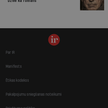
Dzīve kā romāns
Par IR
Manifests
Ētikas kodekss
Pakalpojumu sniegšanas noteikumi