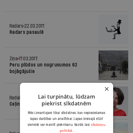
Radars
22.03.2017.
Radars pasaulē
Ziņa
17.03.2017.
Peru plūdos un nogruvumos 62
bojāgājušie
×
Lai turpinātu, lūdzam
Redaktores sleja
21.08.2013.
piekrist sīkdatnēm
Ceļinieki
Mēs izmantojam tikai sīkdatnes, kas nepieciešamas
lapas darbībai un analītikai. Lapas kreisajā stūrī
sīkdatņu
vienmēr var mainīt piekrišanu. Vairāk lasi
politikā.