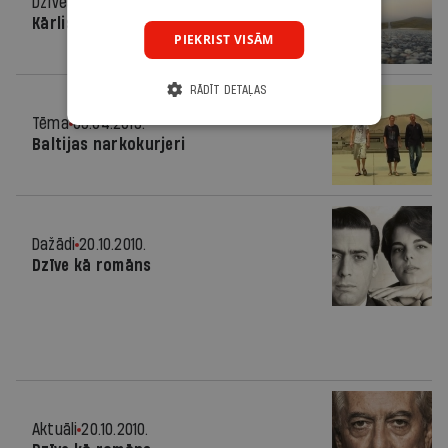
Dzīvesstils
21.08.2013.
Kārlis krustojumā
PIEKRIST VISĀM
RĀDĪT DETAĻAS
Tēma
09.04.2013.
Baltijas narkokurjeri
Dažādi
20.10.2010.
Dzīve kā romāns
Aktuāli
20.10.2010.