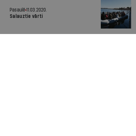
Pasaulē
11.03.2020.
Salauztie vārti
Par IR
Manifests
Ētikas kodekss
Pakalpojumu sniegšanas noteikumi