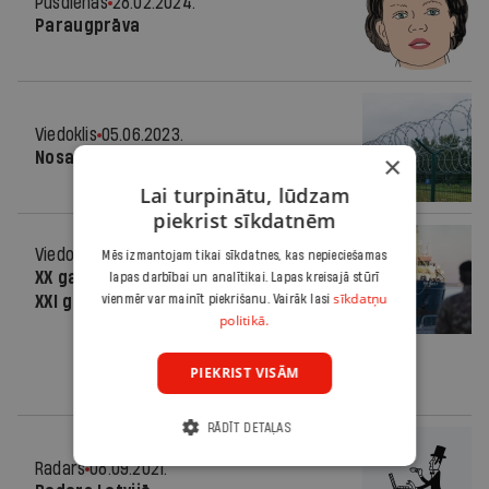
Pusdienās
28.02.2024.
Paraugprāva
Viedoklis
05.06.2023.
Nosargāt cilvēcības robežu
×
Lai turpinātu, lūdzam
piekrist sīkdatnēm
Viedoklis
06.01.2022.
Mēs izmantojam tikai sīkdatnes, kas nepieciešamas
XX gadsimta sistēma nevar atrisināt
lapas darbībai un analītikai. Lapas kreisajā stūrī
sīkdatņu
XXI gadsimta izaicinājumus
vienmēr var mainīt piekrišanu. Vairāk lasi
politikā.
PIEKRIST VISĀM
RĀDĪT DETAĻAS
Radars
08.09.2021.