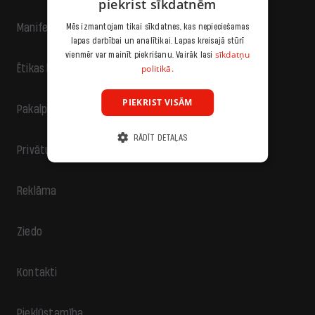
piekrist sīkdatnēm
Manifests
Mēs izmantojam tikai sīkdatnes, kas nepieciešamas
lapas darbībai un analītikai. Lapas kreisajā stūrī
sīkdatņu
vienmēr var mainīt piekrišanu. Vairāk lasi
politikā.
Ētikas kodekss
PIEKRIST VISĀM
Pakalpojumu sniegšanas noteikumi
RĀDĪT DETAĻAS
Privātuma politika
Reklāma
Ziedo
Kontakti
Piekļūstamība