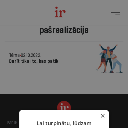
pašrealizācija
Tēma
02.10.2022.
Darīt tikai to, kas patīk
×
Lai turpinātu, lūdzam
Par IR