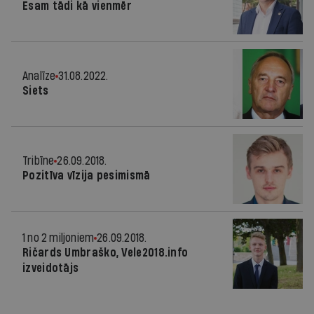
Esam tādi kā vienmēr
Analīze
31.08.2022.
Siets
Tribīne
26.09.2018.
Pozitīva vīzija pesimismā
1 no 2 miljoniem
26.09.2018.
Ričards Umbraško, Vele2018.info
izveidotājs