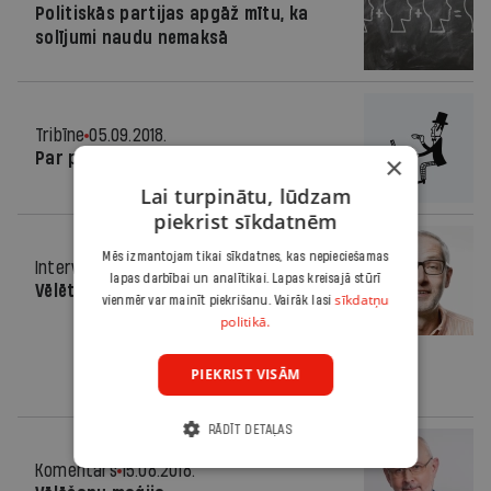
Politiskās partijas apgāž mītu, ka
solījumi naudu nemaksā
Tribīne
05.09.2018.
Par pašcieņu
×
Lai turpinātu, lūdzam
piekrist sīkdatnēm
Mēs izmantojam tikai sīkdatnes, kas nepieciešamas
Intervija
15.08.2018.
lapas darbībai un analītikai. Lapas kreisajā stūrī
Vēlētājam svarīgās līnijas
sīkdatņu
vienmēr var mainīt piekrišanu. Vairāk lasi
politikā.
PIEKRIST VISĀM
RĀDĪT DETAĻAS
Komentārs
15.08.2018.