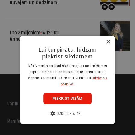
Būvējam un dedzinām!
1 no 2 miljoniem
14.12.2011.
Anna Buša, pirmā Lūcija
×
Lai turpinātu, lūdzam
piekrist sīkdatnēm
Mēs izmantojam tikai sīkdatnes, kas nepieciešamas
lapas darbībai un analītikai. Lapas kreisajā stūrī
sīkdatņu
vienmēr var mainīt piekrišanu. Vairāk lasi
politikā.
PIEKRIST VISĀM
Par IR
RĀDĪT DETAĻAS
Manifests