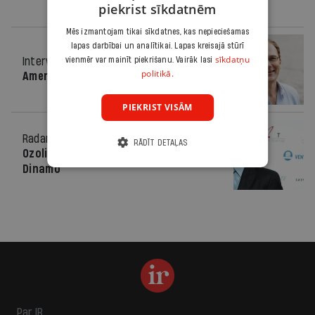
piekrist sīkdatnēm
Mēs izmantojam tikai sīkdatnes, kas nepieciešamas
lapas darbībai un analītikai. Lapas kreisajā stūrī
sīkdatņu
Intervija
14.07.2010.
vienmēr var mainīt piekrišanu. Vairāk lasi
politikā.
Amerika cer uz Ozoliņu
PIEKRIST VISĀM
Radars
18.05.2010.
RĀDĪT DETAĻAS
Ozoliņš arī turpmāk spēlēs Rīgas
Dinamo
Par IR