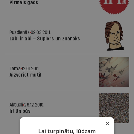
Pirmais gads
Pusdienās
09.03.2011.
Labi ir abi — Šuplers un Znaroks
Tēma
12.01.2011.
Aizveriet muti!
Aktuāli
29.12.2010.
Ir! Un būs
×
Lai turpinātu, lūdzam