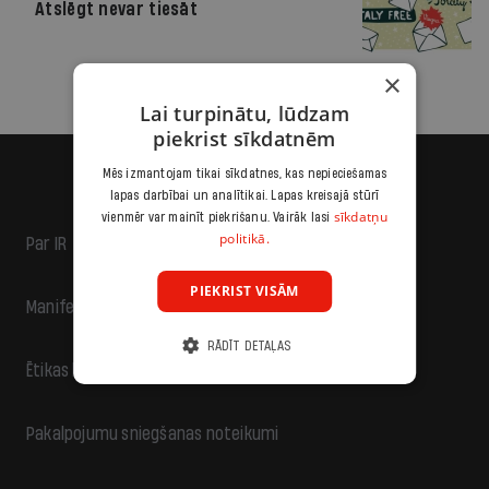
Atslēgt nevar tiesāt
×
Lai turpinātu, lūdzam
piekrist sīkdatnēm
Mēs izmantojam tikai sīkdatnes, kas nepieciešamas
lapas darbībai un analītikai. Lapas kreisajā stūrī
sīkdatņu
vienmēr var mainīt piekrišanu. Vairāk lasi
politikā.
Par IR
PIEKRIST VISĀM
Manifests
RĀDĪT DETAĻAS
Ētikas kodekss
Pakalpojumu sniegšanas noteikumi