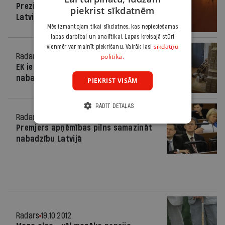
Prezidents īsti netic nabadzībai
piekrist sīkdatnēm
Latvijā
Mēs izmantojam tikai sīkdatnes, kas nepieciešamas
lapas darbībai un analītikai. Lapas kreisajā stūrī
sīkdatņu
vienmēr var mainīt piekrišanu. Vairāk lasi
politikā.
Radars
24.10.2012.
EK ierosina veidot īpašu fondu
nabagu atbalstam
PIEKRIST VISĀM
RĀDĪT DETAĻAS
Radars
24.10.2012.
Premjers apņēmības pilns samazināt
nabadzību Latvijā
Radars
19.10.2012.