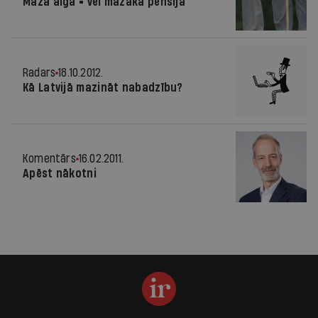
Maza alga = vēl mazāka pensija
Radars
18.10.2012.
Kā Latvijā mazināt nabadzību?
Komentārs
16.02.2011.
Apēst nākotni