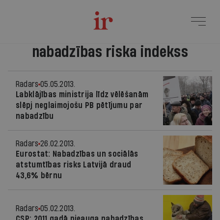
nabadzības riska indekss
Radars
05.05.2013.
Labklājības ministrija līdz vēlēšanām
slēpj neglaimojošu PB pētījumu par
nabadzību
Radars
26.02.2013.
Eurostat: Nabadzības un sociālās
atstumtības risks Latvijā draud
43,6% bērnu
Radars
05.02.2013.
CSP: 2011.gadā pieauga nabadzības