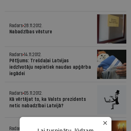
Radars
28.11.2012.
Nabadzības vēsture
Radars
14.11.2012.
Pētījums: Trešdaļai Latvijas
iedzīvotāju nepietiek naudas apģērba
iegādei
Radars
05.11.2012.
Kā vērtējat to, ka Valsts prezidents
netic nabadzībai Latvijā?
×
Radars
04.11.2012.
Lai turpinātu, lūdzam