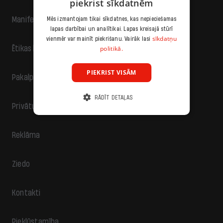
piekrist sīkdatnēm
Manifests
Mēs izmantojam tikai sīkdatnes, kas nepieciešamas
lapas darbībai un analītikai. Lapas kreisajā stūrī
sīkdatņu
vienmēr var mainīt piekrišanu. Vairāk lasi
politikā.
Ētikas kodekss
PIEKRIST VISĀM
Pakalpojumu sniegšanas noteikumi
RĀDĪT DETAĻAS
Privātuma politika
Reklāma
Ziedo
Kontakti
Piekļūstamība