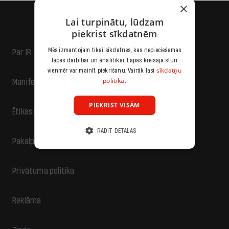
×
Lai turpinātu, lūdzam
piekrist sīkdatnēm
Mēs izmantojam tikai sīkdatnes, kas nepieciešamas
Par IR
lapas darbībai un analītikai. Lapas kreisajā stūrī
sīkdatņu
vienmēr var mainīt piekrišanu. Vairāk lasi
politikā.
Manifests
PIEKRIST VISĀM
Ētikas kodekss
RĀDĪT DETAĻAS
Pakalpojumu sniegšanas noteikumi
Privātuma politika
Reklāma