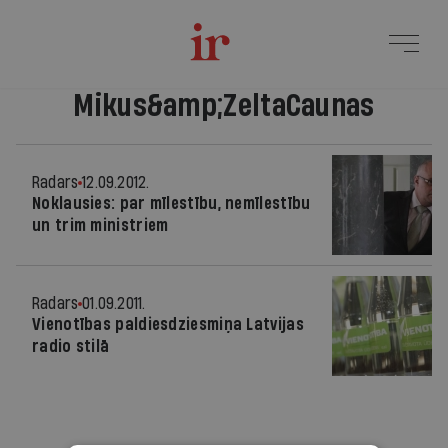
Mikus&amp;ZeltaCaunas
Radars
12.09.2012.
Noklausies: par mīlestību, nemīlestību
un trim ministriem
Radars
01.09.2011.
Vienotības paldiesdziesmiņa Latvijas
radio stilā