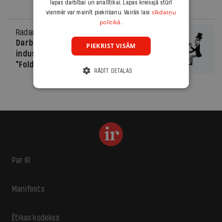
lapas darbībai un analītikai. Lapas kreisajā stūrī
sīkdatņu
vienmēr var mainīt piekrišanu. Vairāk lasi
politikā.
Radars
22.04.2013.
Darbu sākusi Latvijas radošo
PIEKRIST VISĀM
industriju komunikācijas platforma
"Fold"
RĀDĪT DETAĻAS
Par IR
Manifests
Ētikas kodekss