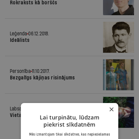
Rokraksts kā borščs
Leģenda
06.12.2018.
Ideālists
Personība
11.10.2017.
Bezgalīgs kājiņas risinājums
×
Labsajūta
19.07.2017.
Vieta, kur eksperimentēt
Lai turpinātu, lūdzam
piekrist sīkdatnēm
Mēs izmantojam tikai sīkdatnes, kas nepieciešamas