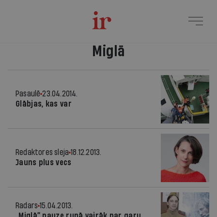
Miglā
Pasaulē
23.04.2014.
Glābjas, kas var
Redaktores sleja
18.12.2013.
Jauns plus vecs
Radars
15.04.2013.
„Miglā” pauze runā vairāk par garu