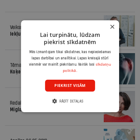
×
Veiksme
02.05.2012.
Lai turpinātu, lūdzam
Iekļuvis miglā
piekrist sīkdatnēm
Mēs izmantojam tikai sīkdatnes, kas nepieciešamas
lapas darbībai un analītikai. Lapas kreisajā stūrī
sīkdatņu
Tēma
20.04.2012.
vienmēr var mainīt piekrišanu. Vairāk lasi
politikā.
Koķetējiet ar kolēģi!
PIEKRIST VISĀM
RĀDĪT DETAĻAS
Redaktores sleja
09.11.2011.
Miglas šovs