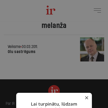
melanža
Veiksme
30.03.2011.
Olu sastrēgums
×
Lai turpinātu, lūdzam
Par IR