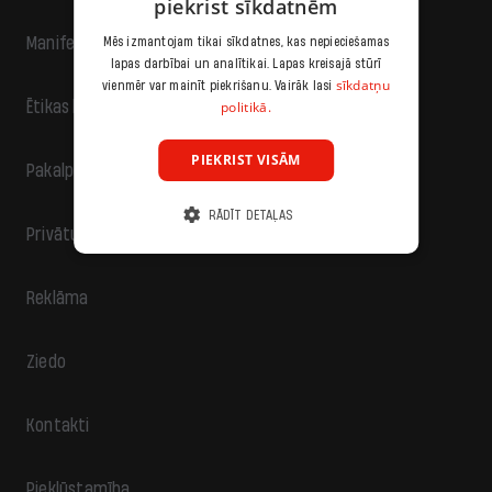
piekrist sīkdatnēm
Manifests
Mēs izmantojam tikai sīkdatnes, kas nepieciešamas
lapas darbībai un analītikai. Lapas kreisajā stūrī
sīkdatņu
vienmēr var mainīt piekrišanu. Vairāk lasi
politikā.
Ētikas kodekss
PIEKRIST VISĀM
Pakalpojumu sniegšanas noteikumi
RĀDĪT DETAĻAS
Privātuma politika
Reklāma
Ziedo
Kontakti
Piekļūstamība