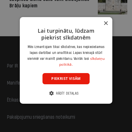
Brāļu kapiem
×
Lai turpinātu, lūdzam
piekrist sīkdatnēm
Mēs izmantojam tikai sīkdatnes, kas nepieciešamas
lapas darbībai un analītikai. Lapas kreisajā stūrī
sīkdatņu
vienmēr var mainīt piekrišanu. Vairāk lasi
politikā.
Par IR
PIEKRIST VISĀM
Manifests
RĀDĪT DETAĻAS
Ētikas kodekss
Pakalpojumu sniegšanas noteikumi