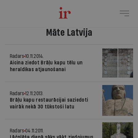
Māte Latvija
Radars
10.11.2014.
Aicina ziedot Brāļu kapu tēlu un
heraldikas atjaunošanai
Radars
12.11.2013.
Brāļu kapu restaurācijai saziedoti
vairāk nekā 30 tūkstoši latu
Radars
04.11.2011.
Lāčplēša dienā sāks vākt ziedojumus