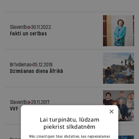
Slavenība
30.11.2022.
Fakti un cerības
Brīvdienas
05.12.2019.
Dzimšanas diena Āfrikā
Slavenība
29.11.2017.
VVF
×
Lai turpinātu, lūdzam
piekrist sīkdatnēm
Mēs izmantojam tikai sīkdatnes, kas nepieciešamas