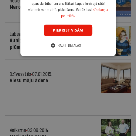
Recenzija
11.05.2016.
lapas darbībai un analītikai. Lapas kreisajā stūrī
Marokas smarža
sīkdatņu
vienmēr var mainīt piekrišanu. Vairāk lasi
politikā.
PIEKRIST VISĀM
Labsajūta
11.02.2015.
Auniņš ar kanēlī karamelizētām
RĀDĪT DETAĻAS
plūmēm
Dzīvesstils
07.01.2015.
Viesu māju ādere
Veiksme
03.09.2014.