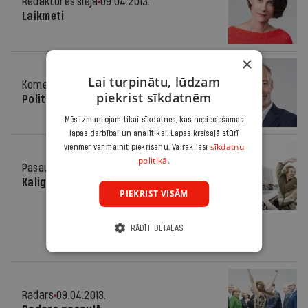
Redaktores sleja
09.04.2013.
Laikmeti
×
Lai turpinātu, lūdzam
Komentārs
09.04.2013.
piekrist sīkdatnēm
Politisks paraugs
Mēs izmantojam tikai sīkdatnes, kas nepieciešamas
lapas darbībai un analītikai. Lapas kreisajā stūrī
sīkdatņu
vienmēr var mainīt piekrišanu. Vairāk lasi
politikā.
Pasaulē
09.04.2013.
Kaligulas acis, Monro mute
PIEKRIST VISĀM
RĀDĪT DETAĻAS
Radars
09.04.2013.